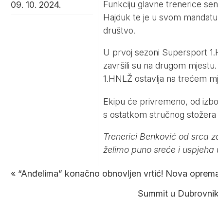
Funkciju glavne trenerice se
09. 10. 2024.
Hajduk te je u svom mandatu o
društvo.
U prvoj sezoni Supersport 1.
završili su na drugom mjestu
1.HNLŽ ostavlja na trećem mj
Ekipu će privremeno, od izbor
s ostatkom stručnog stožera ko
Trenerici Benković od srca z
želimo puno sreće i uspjeha 
«
“Anđelima” konačno obnovljen vrtić! Nova oprem
Summit u Dubrovniku