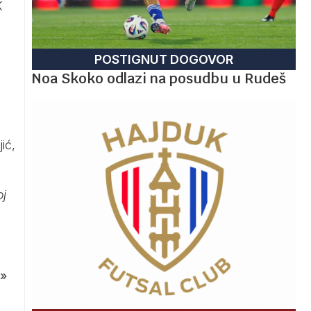
K
POSTIGNUT DOGOVOR
Noa Skoko odlazi na posudbu u Rudeš
ić,
oj
»