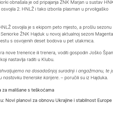
niorki obnašala je od pripajanja ŽNK Marjan u sustav HN
svojila 2. HNLŽ i tako izborila plasman u prvoligaško
HNLŽ osvojila je s ekipom peto mjesto, a prošlu sezonu
. Seniorke ŽNK Hajduk u novoj aktualnoj sezoni Magenta
estu s osvojenih deset bodova u pet utakmica.
a nove trenerice ili trenera, voditi gospodin Joško Španj
ji nastavlja raditi u Klubu.
ahvaljujemo na dosadašnjoj suradnji i angažmanu, te j
u nastavku trenerske karijere
. – poručili su iz Hajduka.
a za mališane s teškoćama
: Novi planovi za obnovu Ukrajine i stabilnost Europe