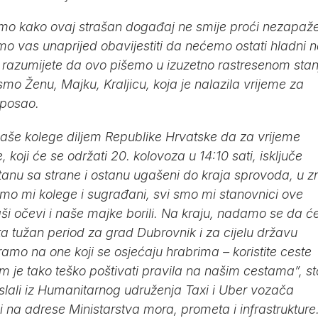
mo kako ovaj strašan događaj ne smije proći nezapaž
imo vas unaprijed obavijestiti da nećemo ostati hladni 
 razumijete da ovo pišemo u izuzetno rastresenom stanj
 smo Ženu, Majku, Kraljicu, koja je nalazila vrijeme za
 posao.
še kolege diljem Republike Hrvatske da za vrijeme
oji će se održati 20. kolovoza u 14:10 sati, isključe
 stanu sa strane i ostanu ugašeni do kraja sprovoda, u z
 smo mi kolege i sugrađani, svi smo mi stanovnici ove
aši očevi i naše majke borili. Na kraju, nadamo se da ć
sta tužan period za grad Dubrovnik i za cijelu državu
ramo na one koji se osjećaju hrabrima – koristite ceste
 je tako teško poštivati pravila na našim cestama”, sto
slali iz Humanitarnog udruženja Taxi i Uber vozača
i na adrese Ministarstva mora, prometa i infrastrukture