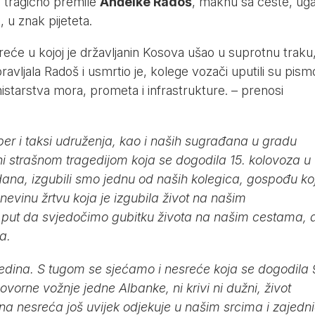
a tragično premile
Anđelke Radoš
, maknu sa ceste, ug
, u znak pijeteta.
e u kojoj je državljanin Kosova ušao u suprotnu traku
ravljala Radoš i usmrtio je, kolege vozači uputili su pism
nistarstva mora, prometa i infrastrukture. – prenosi
r i taksi udruženja, kao i naših sugrađana u gradu
i strašnom tragedijom koja se dogodila 15. kolovoza u
dana, izgubili smo jednu od naših kolegica, gospođu ko
 nevinu žrtvu koja je izgubila život na našim
 put da svjedočimo gubitku života na našim cestama, a
a.
 jedina. S tugom se sjećamo i nesreće koja se dogodila 
orne vožnje jedne Albanke, ni krivi ni dužni, život
ašna nesreća još uvijek odjekuje u našim srcima i zajedni