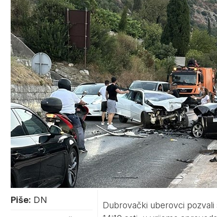
Piše:
DN
Dubrovački uberovci pozvali 