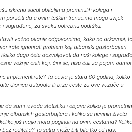
šu iskrenu sućut obiteljima preminulih kolega i
im poručiti da u ovim teškim trenucima mogu uvijek
e i sugrađane, za svaku potrebnu podršku.
taviti važno pitanje odgovornima, kako na državnoj, t
planirate ignorirati problem koji albanski gastarbajteri
oliko dugo ćete dozvoljavati da naši kolege i sugrađa
sne vožnje onih koji, čini se, nisu čuli za pojam odmo
h ne implementirate? Ta cesta je stara 60 godina, koliko
te dionicu autoputa ili brze ceste za ove vozače u
da sami izvade statistiku i objave koliko je prometnih
je albanskih gastarbajtera i koliko su nevinih života
r koliko još majki mora poginuti na ovim cestama? Kolik
 bez roditelja? To sutra može biti bilo tko od nas.