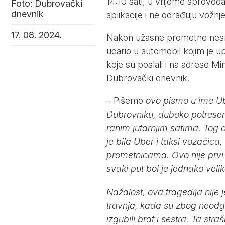
14:10 sati, u vrijeme sprovod
Foto: Dubrovački
dnevnik
aplikacije i ne odrađuju vožnje
17. 08. 2024.
Nakon užasne prometne nesreć
udario u automobil kojim je up
koje su poslali i na adrese Mi
Dubrovački dnevnik
.
– Pišemo
ovo pismo u ime Ube
Dubrovniku, duboko potresen
ranim jutarnjim satima. Tog 
je bila Uber i taksi vozačica,
prometnicama. Ovo nije prvi
svaki put bol je jednako velik
Nažalost, ova tragedija nije
travnja, kada su zbog neodgov
izgubili brat i sestra. Ta str