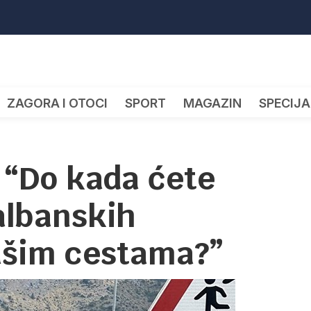
ZAGORA I OTOCI
SPORT
MAGAZIN
SPECIJA
 “Do kada ćete
albanskih
ašim cestama?”