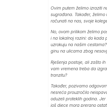
Ovim putem želimo izraziti na
sugrađana. Također, želimo 
računati na nas, svoje koleg
No, ovom prilikom želimo pos
i na lokalnoj razini: do kada 
uzrokuju na našim cestama? K
ginu na ulicama zbog nesavje
Rješenja postoje, ali zašto i
vam vremena treba da izgradi
tranzitu?
Također, pozivamo odgovorne 
nesreća prouzročilo neispavan
oduzeli proteklih godina. Je
još djece mora prerano ostati