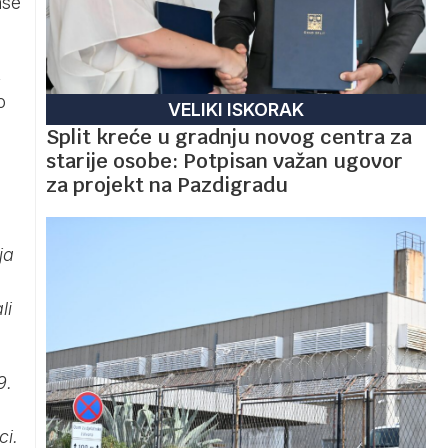
ase
,
o
VELIKI ISKORAK
Split kreće u gradnju novog centra za
starije osobe: Potpisan važan ugovor
za projekt na Pazdigradu
ja
li
9.
ci.