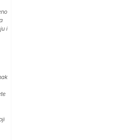
eno
na
u i
nak
ete
ji
.