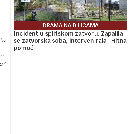
DRAMA NA BILICAMA
Incident u splitskom zatvoru: Zapalila
ako
se zatvorska soba, intervenirala i Hitna
pomoć
ni
ra?
o