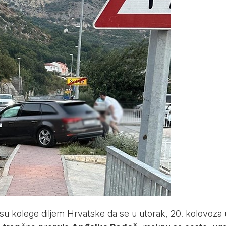
su kolege diljem Hrvatske da se u utorak, 20. kolovoza 