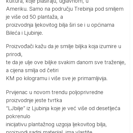
kultura, koje plasiraju, uglavnom, u
Ameriku. Samo na području Trebinja pod smiljem
je više od 50 plantaža, a
proizvodnja ljekovitog bilja širi se i u općinama
Bileća i Ljubinje.
Proizvođači kažu da je smilje biljka koja izumire u
prirodi,
te da je ulje ove biljke svakim danom sve traženije,
a cijena smilja od četiri
KM po kilogramu i više sve je primamljivija.
Prvijenac u novom trendu poljoprivredne
proizvodnje jeste tvrtka
“LJbilje” iz Ljubinja koje je već više od desetljeća
pokrenulo
inicijativu plantažnog uzgoja ljekovitog bilja,
proizvodi sadni materijal, ima vlastite