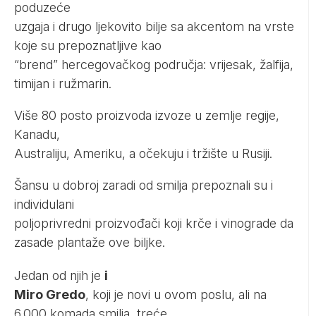
poduzeće
uzgaja i drugo ljekovito bilje sa akcentom na vrste
koje su prepoznatljive kao
“brend” hercegovačkog područja: vrijesak, žalfija,
timijan i ružmarin.
Više 80 posto proizvoda izvoze u zemlje regije,
Kanadu,
Australiju, Ameriku, a očekuju i tržište u Rusiji.
Šansu u dobroj zaradi od smilja prepoznali su i
individulani
poljoprivredni proizvođači koji krče i vinograde da
zasade plantaže ove biljke.
Jedan od njih je
i
Miro Gredo
, koji je novi u ovom poslu, ali na
6.000 komada smilja, treće