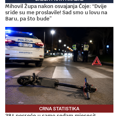
Mihovil Župa nakon osvajanja Čoje: “Dvije
sride su me proslavile! Sad smo u lovu na
Baru, pa što bude”
CRNA STATISTIKA
384 nesreće u samo sedam mjeseci!