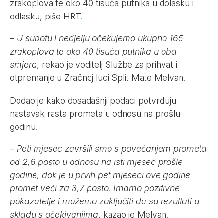
zrakoplova te oko 40 tisuća putnika u dolasku i
odlasku, piše
HRT
.
–
U subotu i nedjelju očekujemo ukupno 165
zrakoplova te oko 40 tisuća putnika u oba
smjera
, rekao je voditelj Službe za prihvat i
otpremanje u Zračnoj luci Split Mate Melvan.
Dodao je kako dosadašnji podaci potvrđuju
nastavak rasta prometa u odnosu na prošlu
godinu.
–
Peti mjesec završili smo s povećanjem prometa
od 2,6 posto u odnosu na isti mjesec prošle
godine, dok je u prvih pet mjeseci ove godine
promet veći za 3,7 posto. Imamo pozitivne
pokazatelje i možemo zaključiti da su rezultati u
skladu s očekivanjima
, kazao je Melvan.