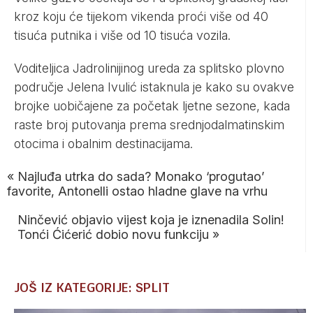
kroz koju će tijekom vikenda proći više od 40
tisuća putnika i više od 10 tisuća vozila.
Voditeljica Jadrolinijinog ureda za splitsko plovno
područje Jelena Ivulić istaknula je kako su ovakve
brojke uobičajene za početak ljetne sezone, kada
raste broj putovanja prema srednjodalmatinskim
otocima i obalnim destinacijama.
«
Najluđa utrka do sada? Monako ‘progutao’
favorite, Antonelli ostao hladne glave na vrhu
Ninčević objavio vijest koja je iznenadila Solin!
Tonći Ćićerić dobio novu funkciju
»
JOŠ IZ KATEGORIJE: SPLIT