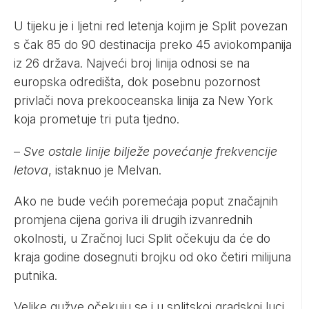
U tijeku je i ljetni red letenja kojim je Split povezan
s čak 85 do 90 destinacija preko 45 aviokompanija
iz 26 država. Najveći broj linija odnosi se na
europska odredišta, dok posebnu pozornost
privlači nova prekooceanska linija za New York
koja prometuje tri puta tjedno.
–
Sve ostale linije bilježe povećanje frekvencije
letova
, istaknuo je Melvan.
Ako ne bude većih poremećaja poput značajnih
promjena cijena goriva ili drugih izvanrednih
okolnosti, u Zračnoj luci Split očekuju da će do
kraja godine dosegnuti brojku od oko četiri milijuna
putnika.
Velike gužve očekuju se i u splitskoj gradskoj luci