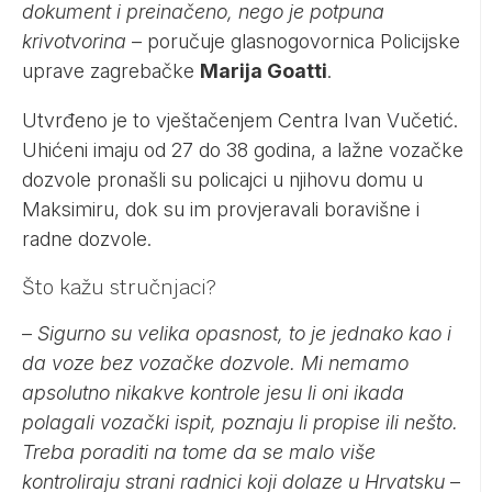
dokument i preinačeno, nego je potpuna
krivotvorina
– poručuje glasnogovornica Policijske
uprave zagrebačke
Marija Goatti
.
Utvrđeno je to vještačenjem Centra Ivan Vučetić.
Uhićeni imaju od 27 do 38 godina, a lažne vozačke
dozvole pronašli su policajci u njihovu domu u
Maksimiru, dok su im provjeravali boravišne i
radne dozvole.
Što kažu stručnjaci?
–
Sigurno su velika opasnost, to je jednako kao i
da voze bez vozačke dozvole. Mi nemamo
apsolutno nikakve kontrole jesu li oni ikada
polagali vozački ispit, poznaju li propise ili nešto.
Treba poraditi na tome da se malo više
kontroliraju strani radnici koji dolaze u Hrvatsku
–