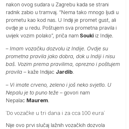
nakon ovog sudara u Zagrebu kada se strani
radnik zabio u tramvaj. “Nema tako mnogo ljudi u
prometu kao kod nas. U Indiji je promet gust, ali
ovdje je u redu. Poštujem sva prometna pravila i
uvijek vozim polako”, priča nam
Souki
iz Indije.
–
Imam vozačku dozvolu iz Indije. Ovdje su
prometna pravila jako dobra, dok u Indiji i nisu
baš. Vozim prema pravilima, oprezno i poštujem
pravila
– kaže Indijac
Jardib
.
–
Vi imate crveno, zeleno i još neko svjetlo. U
Nepalu je to puno teže
– govori nam
Nepalac
Maurem
.
‘Do vozačke u tri dana i za cca 100 eura’
Nije ovo prvi slučaj lažnih vozačkih dozvola