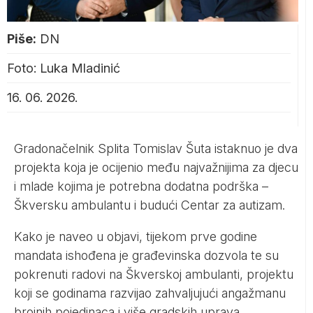
Piše:
DN
Foto: Luka Mladinić
16. 06. 2026.
Gradonačelnik Splita Tomislav Šuta istaknuo je dva
projekta koja je ocijenio među najvažnijima za djecu
i mlade kojima je potrebna dodatna podrška –
Škversku ambulantu i budući Centar za autizam.
Kako je naveo u objavi, tijekom prve godine
mandata ishođena je građevinska dozvola te su
pokrenuti radovi na Škverskoj ambulanti, projektu
koji se godinama razvijao zahvaljujući angažmanu
brojnih pojedinaca i više gradskih uprava.