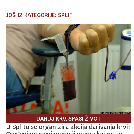
JOŠ IZ KATEGORIJE: SPLIT
DARUJ KRV, SPASI ŽIVOT
U Splitu se organizira akcija darivanja krvi:
Građani pozvani pomoći onima kojima je