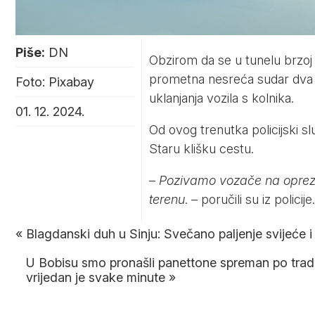
Piše:
DN
Obzirom da se u tunelu brzoj
prometna nesreća sudar dva 
Foto: Pixabay
uklanjanja vozila s kolnika.
01. 12. 2024.
Od ovog trenutka policijski 
Staru klišku cestu.
–
Pozivamo vozače na oprez i
terenu
. – poručili su iz policije.
«
Blagdanski duh u Sinju: Svečano paljenje svijeće i
U Bobisu smo pronašli panettone spreman po tradicio
vrijedan je svake minute
»