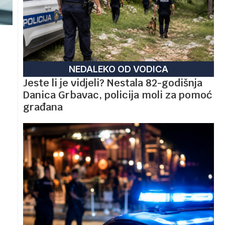
NEDALEKO OD VODICA
Jeste li je vidjeli? Nestala 82-godišnja
Danica Grbavac, policija moli za pomoć
građana