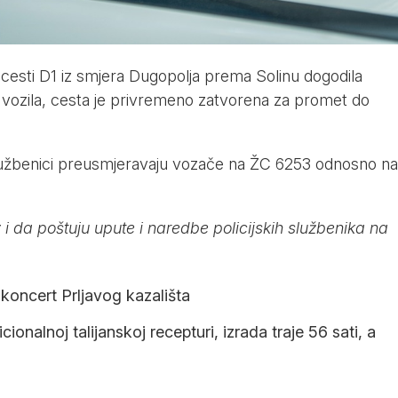
 cesti D1 iz smjera Dugopolja prema Solinu dogodila
vozila, cesta je privremeno zatvorena za promet do
službenici preusmjeravaju vozače na ŽC 6253 odnosno na
 da poštuju upute i naredbe policijskih službenika na
 koncert Prljavog kazališta
nalnoj talijanskoj recepturi, izrada traje 56 sati, a