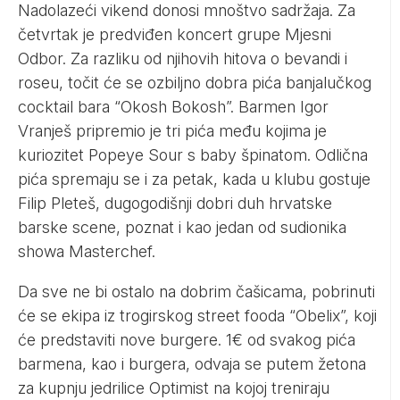
Nadolazeći vikend donosi mnoštvo sadržaja. Za
četvrtak je predviđen koncert grupe Mjesni
Odbor. Za razliku od njihovih hitova o bevandi i
roseu, točit će se ozbiljno dobra pića banjalučkog
cocktail bara “Okosh Bokosh”. Barmen Igor
Vranješ pripremio je tri pića među kojima je
kuriozitet Popeye Sour s baby špinatom. Odlična
pića spremaju se i za petak, kada u klubu gostuje
Filip Pleteš, dugogodišnji dobri duh hrvatske
barske scene, poznat i kao jedan od sudionika
showa Masterchef.
Da sve ne bi ostalo na dobrim čašicama, pobrinuti
će se ekipa iz trogirskog street fooda “Obelix”, koji
će predstaviti nove burgere. 1€ od svakog pića
barmena, kao i burgera, odvaja se putem žetona
za kupnju jedrilice Optimist na kojoj treniraju