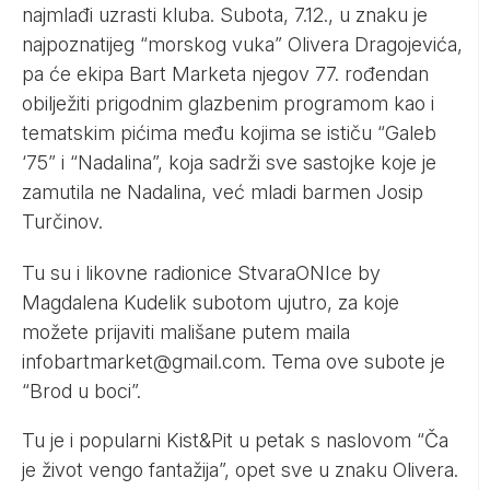
najmlađi uzrasti kluba. Subota, 7.12., u znaku je
najpoznatijeg “morskog vuka” Olivera Dragojevića,
pa će ekipa Bart Marketa njegov 77. rođendan
obilježiti prigodnim glazbenim programom kao i
tematskim pićima među kojima se ističu “Galeb
‘75” i “Nadalina”, koja sadrži sve sastojke koje je
zamutila ne Nadalina, već mladi barmen Josip
Turčinov.
Tu su i likovne radionice StvaraONIce by
Magdalena Kudelik subotom ujutro, za koje
možete prijaviti mališane putem maila
infobartmarket@gmail.com
. Tema ove subote je
“Brod u boci”.
Tu je i popularni Kist&Pit u petak s naslovom “Ča
je život vengo fantažija”, opet sve u znaku Olivera.