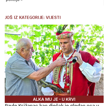
JOŠ IZ KATEGORIJE: VIJESTI
ALKA MU JE - U KRVI
Pavle Križanac kao dječak je gledao oca u