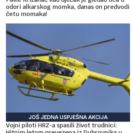
odori alkarskog momka, danas on predvodi
četu momaka!
JOŠ JEDNA USPJEŠNA AKCIJA
Vojni piloti HRZ-a spasili život trudnici:
Hitnim letom prevezena iz Dubrovnika u