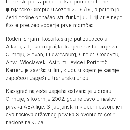
trenerski put započeo je kao pomoćni trener
ljubljanske Olimpije u sezoni 2018./19., a potom je
četiri godine obnašao istu funkciju u Iliriji prije nego
što je preuzeo vođenje prve momčadi.
Rođeni Sinjanin košarkaški je put započeo u
Alkaru, a tijekom igračke karijere nastupao je za
Olimpiju, Slovan, Ludwigsburg, Cholet, Cedevitu,
Anwil Włocławek, Astrum Levice i Portorož.
Karijeru je završio u Iliriji, klubu u kojem je kasnije
započeo i uspješnu trenersku priču.
Kao igrač najveće uspjehe ostvario je u dresu
Olimpije, s kojom je 2002. godine osvojio naslov
prvaka ABA lige. S ljubljanskim klubom osvojio je i
dva naslova državnog prvaka Slovenije te četiri
nacionalna kupa.