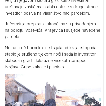
veli, u njegovom slučaju glasi kako investitori
uništavaju zaštićena stabla dok se s druge strane
investitor poziva na vlasništvo nad parcelom.
Jučerašnja prepiranja okončana su privođenjem
na policiju Ivoševića, Kraljevića i susjede navedene
parcele.
No, unatoč borbi koja je trajala od kraja listopada
stablo je srušeno tijekom noći i sada je investitor
slobodan graditi luksuzne višekatnice ispod
tvrđave Gripe kako je i planirao.