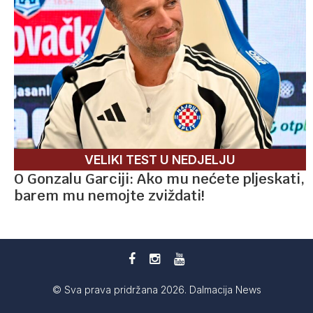
VELIKI TEST U NEDJELJU
O Gonzalu Garciji: Ako mu nećete pljeskati,
barem mu nemojte zviždati!
© Sva prava pridržana 2026. Dalmacija News