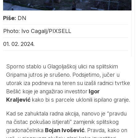
Piše:
DN
Photo: Ivo Cagalj/PIXSELL
01. 02. 2024.
Sporno stablo u Glagoljaškoj ulici na splitskim
Gripama jutros je srušeno. Podsjetimo, jučer u
utorak iza podneva na teren su izašli radnici tvrtke
Bešlić koje je angažirao investitor
Igor
Kraljević
kako bi s parcele uklonili ispilano granje.
Kad se zahuktala radna akcija, nanovo je “pravdu
na čistac pokušao istjerati” zamjenik splitskog
gradonačelnika
Bojan Ivošević
. Pravda, kako on