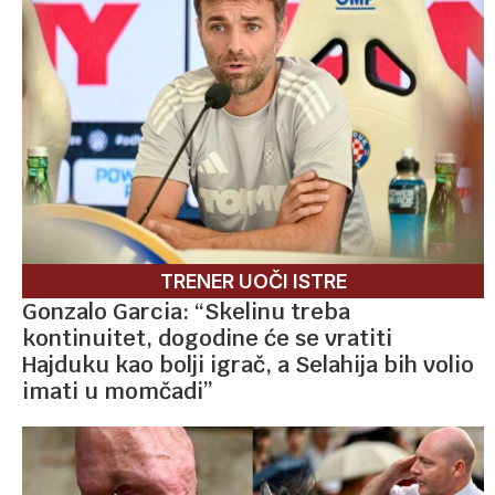
TRENER UOČI ISTRE
Gonzalo Garcia: “Skelinu treba
kontinuitet, dogodine će se vratiti
Hajduku kao bolji igrač, a Selahija bih volio
imati u momčadi”