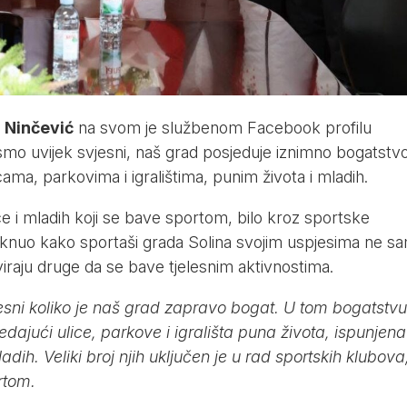
 Ninčević
na svom je službenom Facebook profilu
smo uvijek svjesni, naš grad posjeduje iznimno bogatstv
ama, parkovima i igralištima, punim života i mladih.
 i mladih koji se bave sportom, bilo kroz sportske
staknuo kako sportaši grada Solina svojim uspjesima ne s
iraju druge da se bave tjelesnim aktivnostima.
ni koliko je naš grad zapravo bogat. U tom bogatstvu
ajući ulice, parkove i igrališta puna života, ispunjena
dih. Veliki broj njih uključen je u rad sportskih klubova, 
rtom.