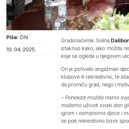
Piše:
DN
Gradonačelnik Solina
Dalibor
istaknuo kako, iako možda ni
10. 04. 2025.
koje se ogleda u njegovim ulic
On je pohvalio angažman djece
klubove ili rekreativno, te i
da promiču grad, nego i motiv
– Ponekad možda nismo svjes
možemo uživati svaki dan gled
igrom i osmijesima djece i mla
se pak rekreativno bave spo