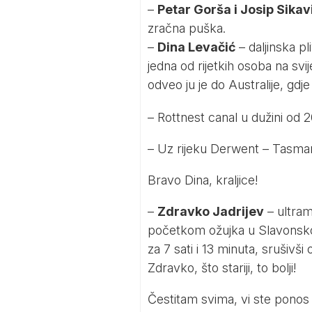
–
Petar Gorša i Josip Sikav
zračna puška.
–
Dina Levačić
– daljinska pl
jedna od rijetkih osoba na svije
odveo ju je do Australije, gdj
– Rottnest canal u dužini od 
– Uz rijeku Derwent – Tasman
Bravo Dina, kraljice!
–
Zdravko Jadrijev
– ultra
početkom ožujka u Slavonsko
za 7 sati i 13 minuta, srušivši
Zdravko, što stariji, to bolji!
Čestitam svima, vi ste ponos