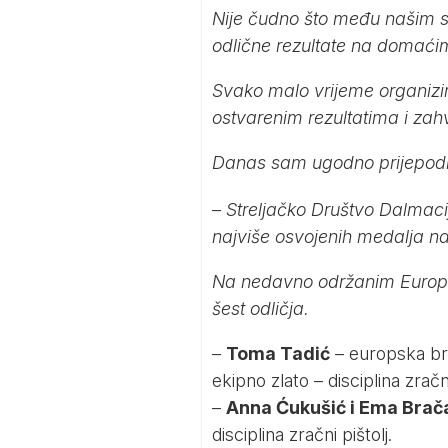
Nije čudno što među našim s
odlične rezultate na domaći
Svako malo vrijeme organizir
ostvarenim rezultatima i zah
Danas sam ugodno prijepodne
–
Streljačko Društvo Dalmacij
najviše osvojenih medalja na
Na nedavno održanim Europskim
šest odličja.
–
Toma Tadić
– europska bro
ekipno zlato – disciplina zrač
–
Anna Ćukušić i Ema Bra
disciplina zračni pištolj.