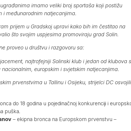
ugrađanima imamo veliki broj sportaša koji postižu
m i međunarodnim natjecanjima.
am prijem u Gradskoj upravi kako bih im čestitao na
valio što svojim uspjesima promoviraju grad Solin.
 proveo u društvu i razgovoru sa:
acement, najtrofejniji Solinski klub i jedan od klubova 
 nacionalnim, europskim i svjetskim natjecanjima.
 prvenstvima u Tallinu i Osijeku, strijelci DC osvojili
nca do 18 godina u pojedinačnoj konkurenciji i europsk
na puška.
čanov
– ekipna bronca na Europskom prvenstvu –