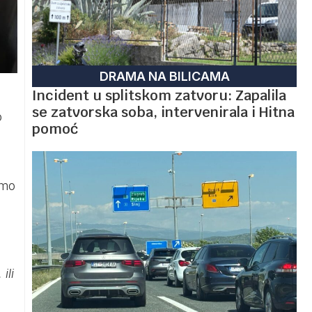
DRAMA NA BILICAMA
Incident u splitskom zatvoru: Zapalila
se zatvorska soba, intervenirala i Hitna
o
pomoć
amo
ili