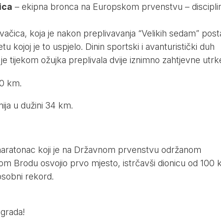
ica
– ekipna bronca na Europskom prvenstvu – discipli
ivačica, koja je nakon preplivavanja “Velikih sedam” post
tu kojoj je to uspjelo. Dinin sportski i avanturistički duh
e je tijekom ožujka preplivala dvije iznimno zahtjevne utrk
20 km.
ija u dužini 34 km.
maratonac koji je na Državnom prvenstvu održanom
m Brodu osvojio prvo mjesto, istrčavši dionicu od 100
 osobni rekord.
 grada!