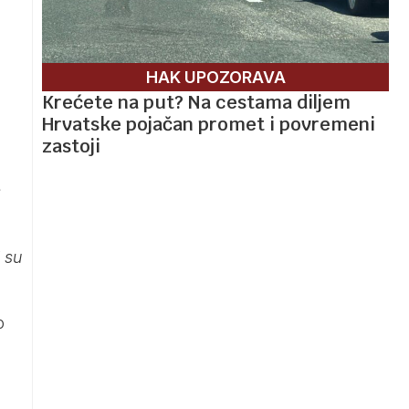
HAK UPOZORAVA
Krećete na put? Na cestama diljem
Hrvatske pojačan promet i povremeni
zastoji
s
 su
o