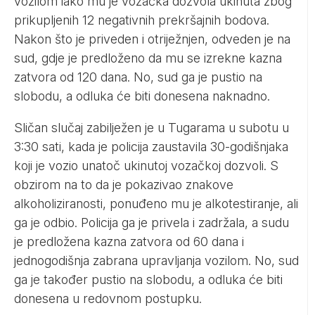
vozilom iako mu je vozačka dozvola ukinuta zbog
prikupljenih 12 negativnih prekršajnih bodova.
Nakon što je priveden i otriježnjen, odveden je na
sud, gdje je predloženo da mu se izrekne kazna
zatvora od 120 dana. No, sud ga je pustio na
slobodu, a odluka će biti donesena naknadno.
Sličan slučaj zabilježen je u Tugarama u subotu u
3:30 sati, kada je policija zaustavila 30-godišnjaka
koji je vozio unatoč ukinutoj vozačkoj dozvoli. S
obzirom na to da je pokazivao znakove
alkoholiziranosti, ponuđeno mu je alkotestiranje, ali
ga je odbio. Policija ga je privela i zadržala, a sudu
je predložena kazna zatvora od 60 dana i
jednogodišnja zabrana upravljanja vozilom. No, sud
ga je također pustio na slobodu, a odluka će biti
donesena u redovnom postupku.