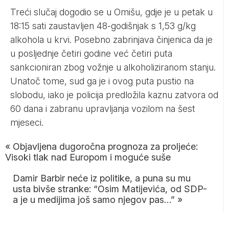
Treći slučaj dogodio se u Omišu, gdje je u petak u
18:15 sati zaustavljen 48-godišnjak s 1,53 g/kg
alkohola u krvi. Posebno zabrinjava činjenica da je
u posljednje četiri godine već četiri puta
sankcioniran zbog vožnje u alkoholiziranom stanju.
Unatoč tome, sud ga je i ovog puta pustio na
slobodu, iako je policija predložila kaznu zatvora od
60 dana i zabranu upravljanja vozilom na šest
mjeseci.
«
Objavljena dugoročna prognoza za proljeće:
Visoki tlak nad Europom i moguće suše
Damir Barbir neće iz politike, a puna su mu
usta bivše stranke: “Osim Matijevića, od SDP-
a je u medijima još samo njegov pas…”
»