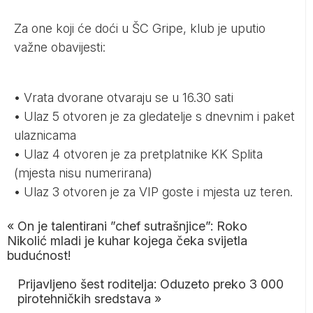
Za one koji će doći u ŠC Gripe, klub je uputio
važne obavijesti:
•⁠ ⁠Vrata dvorane otvaraju se u 16.30 sati
•⁠ ⁠Ulaz 5 otvoren je za gledatelje s dnevnim i paket
ulaznicama
•⁠ ⁠Ulaz 4 otvoren je za pretplatnike KK Splita
(mjesta nisu numerirana)
•⁠ ⁠Ulaz 3 otvoren je za VIP goste i mjesta uz teren.
«
On je talentirani ”chef sutrašnjice”: Roko
Nikolić mladi je kuhar kojega čeka svijetla
budućnost!
Prijavljeno šest roditelja: Oduzeto preko 3 000
pirotehničkih sredstava
»