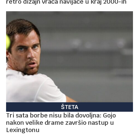
retro dizajn vraća navijače u kraj 2000-ih
ŠTETA
Tri sata borbe nisu bila dovoljna: Gojo
nakon velike drame završio nastup u
Lexingtonu