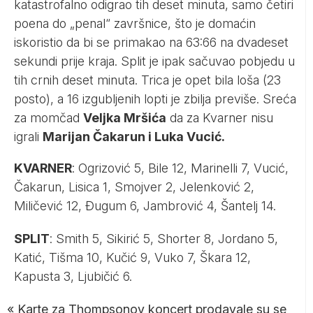
katastrofalno odigrao tih deset minuta, samo četiri
poena do „penal“ završnice, što je domaćin
iskoristio da bi se primakao na 63:66 na dvadeset
sekundi prije kraja. Split je ipak sačuvao pobjedu u
tih crnih deset minuta. Trica je opet bila loša (23
posto), a 16 izgubljenih lopti je zbilja previše. Sreća
za momčad
Veljka Mršića
da za Kvarner nisu
igrali
Marijan Čakarun i Luka Vucić.
KVARNER
: Ogrizović 5, Bile 12, Marinelli 7, Vucić,
Čakarun, Lisica 1, Smojver 2, Jelenković 2,
Miličević 12, Đugum 6, Jambrović 4, Šantelj 14.
SPLIT
: Smith 5, Sikirić 5, Shorter 8, Jordano 5,
Katić, Tišma 10, Kučić 9, Vuko 7, Škara 12,
Kapusta 3, Ljubičić 6.
«
Karte za Thompsonov koncert prodavale su se