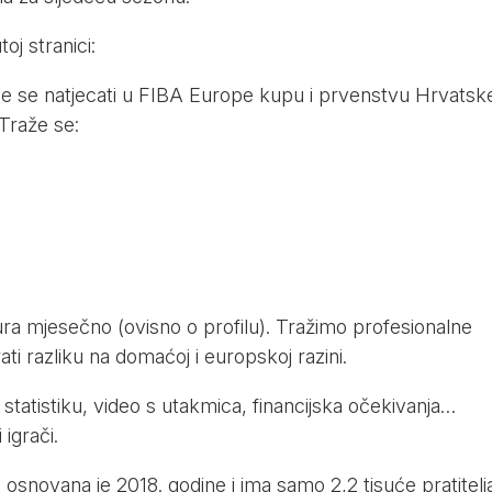
j stranici:
i će se natjecati u FIBA Europe kupu i prvenstvu Hrvatsk
Traže se:
a mjesečno (ovisno o profilu). Tražimo profesionalne
ti razliku na domaćoj i europskoj razini.
, statistiku, video s utakmica, financijska očekivanja…
igrači.
snovana je 2018. godine i ima samo 2,2 tisuće pratitelja