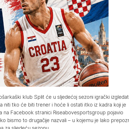
šarkaški klub Split će u sljedećoj sezoni igrački izgledat
niti tko će biti trener i hoće li ostati itko iz kadra koji je
na na Facebook stranici Riseabovesportsgroup pojavio
ko bismo to drugačije nazvali – u kojemu je lako prepozn
ima za sljedeću sezonu.