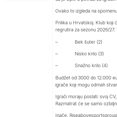
Ovako to izgleda na spomenuto
Prilika u Hrvatskoj. Klub koj
regrutira za sezonu 2026/27. 
– Bek šuter (2)
– Nisko krilo (3)
– Snažno krilo (4)
Budžet od 3000 do 12.000 eur
igrače koji mogu odmah stvara
Igrači moraju poslati: svoj CV
Razmatrat će se samo ozbiljni 
Inače, Riseabovesportsgroup o