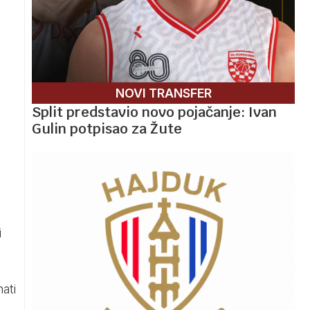
NOVI TRANSFER
Split predstavio novo pojačanje: Ivan
Gulin potpisao za Žute
i
ati