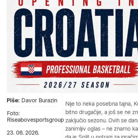
Piše:
Davor Burazin
Nije to neka posebna tajna, Ko
bitno drugačije, a još se ne zna 
Foto:
Riseabovesportsgroup
zaključio sezonu. Ovih se da
zanimljiv oglas – ne znamo ka
23. 06. 2026.
da je Split u potrazi za igrač