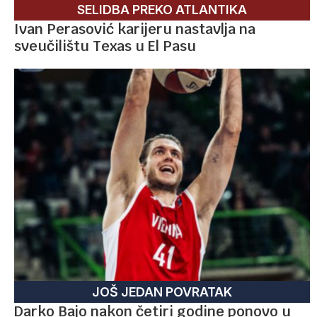
SELIDBA PREKO ATLANTIKA
Ivan Perasović karijeru nastavlja na
sveučilištu Texas u El Pasu
JOŠ JEDAN POVRATAK
Darko Bajo nakon četiri godine ponovo u