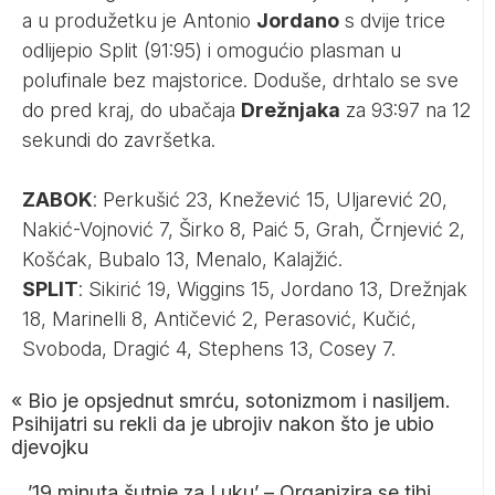
a u produžetku je Antonio
Jordano
s dvije trice
odlijepio Split (91:95) i omogućio plasman u
polufinale bez majstorice. Doduše, drhtalo se sve
do pred kraj, do ubačaja
Drežnjaka
za 93:97 na 12
sekundi do završetka.
ZABOK
: Perkušić 23, Knežević 15, Uljarević 20,
Nakić-Vojnović 7, Širko 8, Paić 5, Grah, Črnjević 2,
Košćak, Bubalo 13, Menalo, Kalajžić.
SPLIT
: Sikirić 19, Wiggins 15, Jordano 13, Drežnjak
18, Marinelli 8, Antičević 2, Perasović, Kučić,
Svoboda, Dragić 4, Stephens 13, Cosey 7.
«
Bio je opsjednut smrću, sotonizmom i nasiljem.
Psihijatri su rekli da je ubrojiv nakon što je ubio
djevojku
’19 minuta šutnje za Luku’ – Organizira se tihi