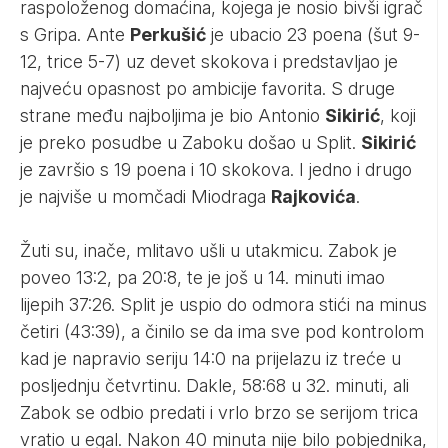
raspoloženog domaćina, kojega je nosio bivši igrač
s Gripa. Ante
Perkušić
je ubacio 23 poena (šut 9-
12, trice 5-7) uz devet skokova i predstavljao je
najveću opasnost po ambicije favorita. S druge
strane među najboljima je bio Antonio
Sikirić
, koji
je preko posudbe u Zaboku došao u Split.
Sikirić
je završio s 19 poena i 10 skokova. I jedno i drugo
je najviše u momčadi Miodraga
Rajkovića
.
Žuti su, inače, mlitavo ušli u utakmicu. Zabok je
poveo 13:2, pa 20:8, te je još u 14. minuti imao
lijepih 37:26. Split je uspio do odmora stići na minus
četiri (43:39), a činilo se da ima sve pod kontrolom
kad je napravio seriju 14:0 na prijelazu iz treće u
posljednju četvrtinu. Dakle, 58:68 u 32. minuti, ali
Zabok se odbio predati i vrlo brzo se serijom trica
vratio u egal. Nakon 40 minuta nije bilo pobjednika,