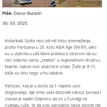
Piše:
Davor Burazin
30. 03. 2025.
Košarkaši Splita nisu bili niti blizu iznenađenja
protiv Partizana u 25. kolu ABA lige (64:81), iako
su u utakmicu ušli lišeni pritiska s obzirom da su
već odavno samo „statisti“ u regionalnom društvu.
Naime, nakon ove utakmice omjer Žutih je 8-17,
bliže su dnu nego vrhu tablice.
Partizan, koji je u borbi za 1. mjesto uoči
doigravanja, nije smio sebi dozvoliti luksuz poraza i
morao je nadići činjenicu da im u Euroligi ne
cvjetaju ruže, te da vrlo vjerojatno neće izboriti niti