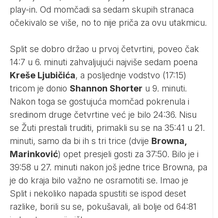
play-in. Od momčadi sa sedam skupih stranaca
očekivalo se više, no to nije priča za ovu utakmicu.
Split se dobro držao u prvoj četvrtini, poveo čak
14:7 u 6. minuti zahvaljujući najviše sedam poena
Kreše Ljubičića
, a posljednje vodstvo (17:15)
tricom je donio
Shannon Shorter
u 9. minuti.
Nakon toga se gostujuća momčad pokrenula i
sredinom druge četvrtine već je bilo 24:36. Nisu
se Žuti prestali truditi, primakli su se na 35:41 u 21.
minuti, samo da bi ih s tri trice (dvije
Browna,
Marinković
) opet presjeli gosti za 37:50. Bilo je i
39:58 u 27. minuti nakon još jedne trice Browna, pa
je do kraja bilo važno ne osramotiti se. Imao je
Split i nekoliko napada spustiti se ispod deset
razlike, borili su se, pokušavali, ali bolje od 64:81