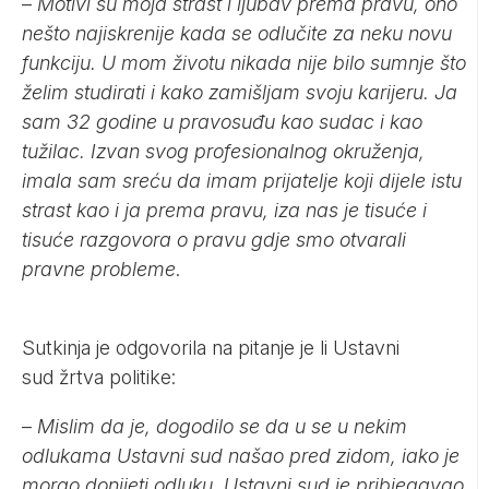
–
Motivi su moja strast i ljubav prema pravu, ono
nešto najiskrenije kada se odlučite za neku novu
funkciju. U mom životu nikada nije bilo sumnje što
želim studirati i kako zamišljam svoju karijeru. Ja
sam 32 godine u pravosuđu kao sudac i kao
tužilac. Izvan svog profesionalnog okruženja,
imala sam sreću da imam prijatelje koji dijele istu
strast kao i ja prema pravu, iza nas je tisuće i
tisuće razgovora o pravu gdje smo otvarali
pravne probleme
.
Sutkinja je odgovorila na pitanje je li Ustavni
sud žrtva politike:
–
Mislim da je, dogodilo se da u se u nekim
odlukama Ustavni sud našao pred zidom, iako je
morao donijeti odluku, Ustavni sud je pribjegavao