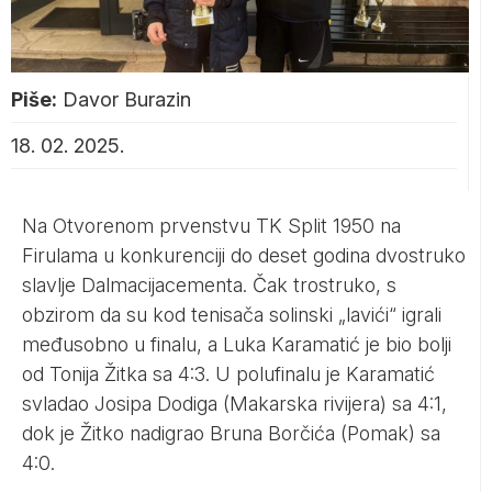
Piše:
Davor Burazin
18. 02. 2025.
Na Otvorenom prvenstvu TK Split 1950 na
Firulama u konkurenciji do deset godina dvostruko
slavlje Dalmacijacementa. Čak trostruko, s
obzirom da su kod tenisača solinski „lavići“ igrali
međusobno u finalu, a Luka Karamatić je bio bolji
od Tonija Žitka sa 4:3. U polufinalu je Karamatić
svladao Josipa Dodiga (Makarska rivijera) sa 4:1,
dok je Žitko nadigrao Bruna Borčića (Pomak) sa
4:0.