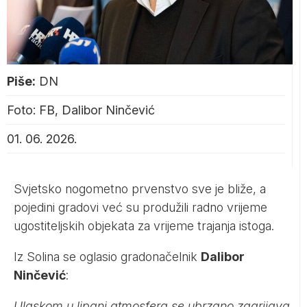
Piše:
DN
Foto: FB, Dalibor Ninčević
01. 06. 2026.
Svjetsko nogometno prvenstvo sve je bliže, a
pojedini gradovi već su produžili radno vrijeme
ugostiteljskih objekata za vrijeme trajanja istoga.
Iz Solina se oglasio gradonačelnik
Dalibor
Ninčević
:
Ulaskom u lipanj atmosfera se ubrzano zagrijava