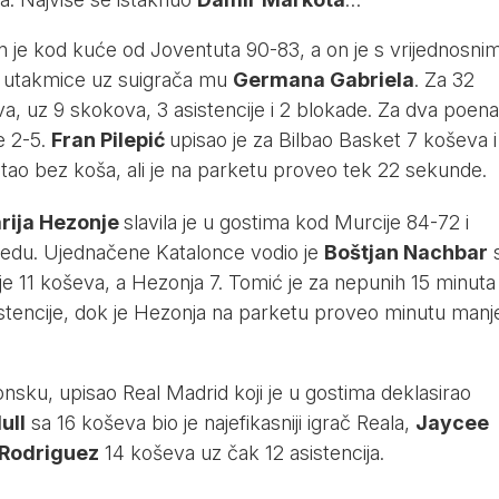
 je kod kuće od Joventuta 90-83, a on je s vrijednosni
ač utakmice uz suigrača mu
Germana Gabriela
. Za 32
va, uz 9 skokova, 3 asistencije i 2 blokade. Za dva poena
e 2-5.
Fran Pilepić
upisao je za Bilbao Basket 7 koševa i
tao bez koša, ali je na parketu proveo tek 22 sekunde.
rija Hezonje
slavila je u gostima kod Murcije 84-72 i
jedu. Ujednačene Katalonce vodio je
Boštjan Nachbar
e 11 koševa, a Hezonja 7. Tomić je za nepunih 15 minuta
sistencije, dok je Hezonja na parketu proveo minutu manj
sku, upisao Real Madrid koji je u gostima deklasirao
ull
sa 16 koševa bio je najefikasniji igrač Reala,
Jaycee
 Rodriguez
14 koševa uz čak 12 asistencija.