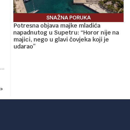
SNAŽNA PORUKA
Potresna objava majke mladića
napadnutog u Supetru: “Horor nije na
majici, nego u glavi čovjeka koji je
udarao”
9…
»