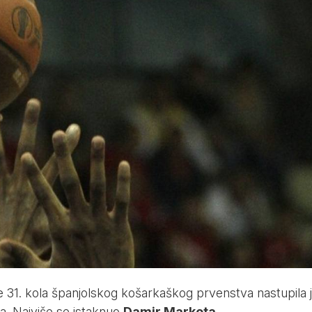
e 31. kola španjolskog košarkaškog prvenstva nastupila 
a. Najviše se istaknuo
Damir Markota
…