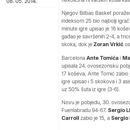
08. 05. 2014.
Njegov Bilbao Basket poražen
indeksom 25 bio najbolji igr
minute igre upisao je 16 koše
gađao je savršenih 2-4, a tric
skoka, dok je
Zoran Vrkić
os
Barcelona
Ante Tomića
i
Ma
upisala 24. ovosezonsku pob
17 koševa, Ante Tomić zabio j
igre upisao i 5 skokova i 3 a
uz 50% šuta iz igre (3-6).
Novu je pobjedu, 30. ovosezon
Fuenlabradu 94-67.
Sergio Ll
Carroll
zabio je 15, a
Sergio