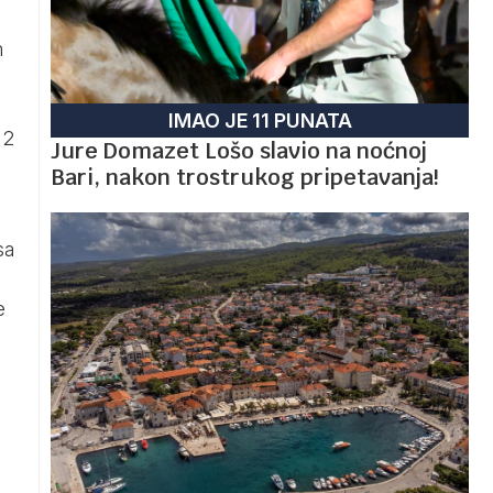
m
IMAO JE 11 PUNATA
 2
Jure Domazet Lošo slavio na noćnoj
Bari, nakon trostrukog pripetavanja!
sa
e