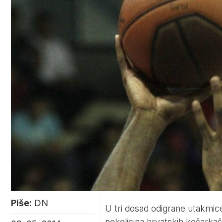
Piše:
DN
U tri dosad odigrane utakmic
nekolicina hrvatskih košarkaš