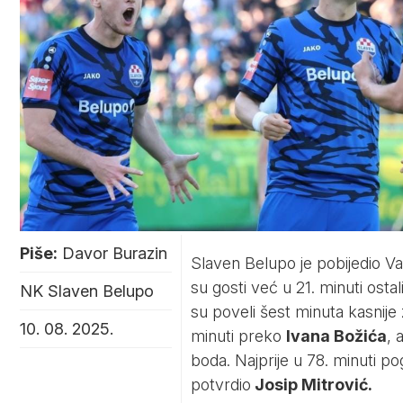
Piše:
Davor Burazin
Slaven Belupo je pobijedio Var
su gosti već u 21. minuti osta
NK Slaven Belupo
su poveli šest minuta kasnije 
10. 08. 2025.
minuti preko
Ivana Božića
, 
boda. Najprije u 78. minuti p
potvrdio
Josip Mitrović.