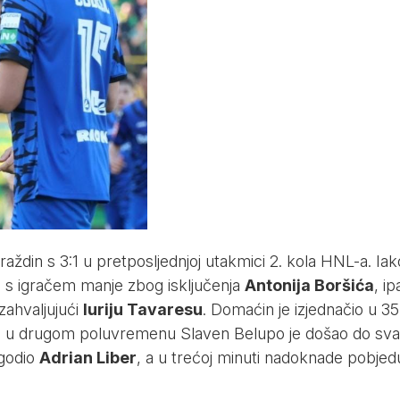
aždin s 3:1 u pretposljednjoj utakmici 2. kola HNL-a. Iak
li s igračem manje zbog isključenja
Antonija Boršića
, ip
zahvaljujući
Iuriju Tavaresu
. Domaćin je izjednačio u 35
a u drugom poluvremenu Slaven Belupo je došao do sva 
ogodio
Adrian Liber
, a u trećoj minuti nadoknade pobjedu