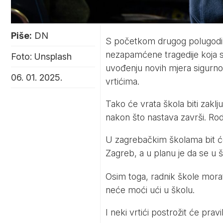
Piše:
DN
S početkom drugog polugodiš
nezapamćene tragedije koja s
Foto: Unsplash
uvođenju novih mjera sigurnos
06. 01. 2025.
vrtićima.
Tako će vrata škola biti zaklj
nakon što nastava završi. Rodit
U zagrebačkim školama bit će 
Zagreb, a u planu je da se u 
Osim toga, radnik škole morat 
neće moći ući u školu.
I neki vrtići postrožit će pra