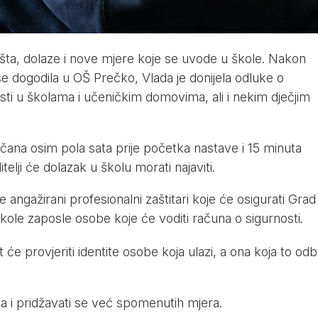
ta, dolaze i nove mjere koje se uvode u škole. Nakon
e dogodila u OŠ Prečko, Vlada je donijela odluke o
ti u školama i učeničkim domovima, ali i nekim dječjim
učana osim pola sata prije početka nastave i 15 minuta
elji će dolazak u školu morati najaviti.
angažirani profesionalni zaštitari koje će osigurati Grad
škole zaposle osobe koje će voditi računa o sigurnosti.
će provjeriti identite osobe koja ulazi, a ona koja to odbi
vila i pridžavati se već spomenutih mjera.