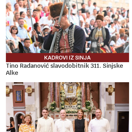
KADROVI IZ SINJA
Tino Radanović slavodobitnik 311. Sinjske
Alke