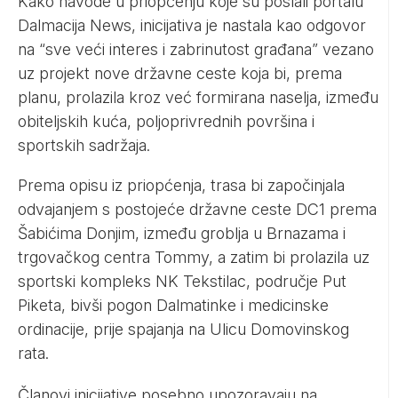
Kako navode u priopćenju koje su poslali portalu
Dalmacija News, inicijativa je nastala kao odgovor
na “sve veći interes i zabrinutost građana” vezano
uz projekt nove državne ceste koja bi, prema
planu, prolazila kroz već formirana naselja, između
obiteljskih kuća, poljoprivrednih površina i
sportskih sadržaja.
Prema opisu iz priopćenja, trasa bi započinjala
odvajanjem s postojeće državne ceste DC1 prema
Šabićima Donjim, između groblja u Brnazama i
trgovačkog centra Tommy, a zatim bi prolazila uz
sportski kompleks NK Tekstilac, područje Put
Piketa, bivši pogon Dalmatinke i medicinske
ordinacije, prije spajanja na Ulicu Domovinskog
rata.
Članovi inicijative posebno upozoravaju na