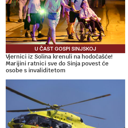
U ČAST GOSPI SINJSKOJ
Vjernici iz Solina krenuli na hodočašće!
Marijini ratnici sve do Sinja povest će
osobe s invaliditetom