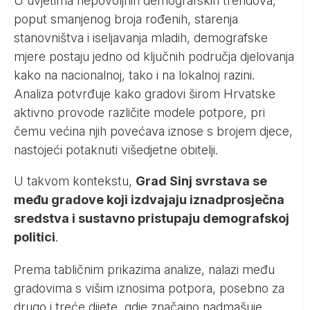
U uvjetima nepovoljnih demografskih trendova,
poput smanjenog broja rođenih, starenja
stanovništva i iseljavanja mladih, demografske
mjere postaju jedno od ključnih područja djelovanja
kako na nacionalnoj, tako i na lokalnoj razini.
Analiza potvrđuje kako gradovi širom Hrvatske
aktivno provode različite modele potpore, pri
čemu većina njih povećava iznose s brojem djece,
nastojeći potaknuti višedjetne obitelji.
U takvom kontekstu,
Grad Sinj svrstava se
među gradove koji izdvajaju iznadprosječna
sredstva i sustavno pristupaju demografskoj
politici
.
Prema tabličnim prikazima analize, nalazi među
gradovima s višim iznosima potpora, posebno za
drugo i treće dijete, gdje značajno nadmašuje