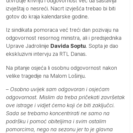
utvrđuje krivnju i odgovornost već da sastavlja
izvještaj o nesreći. Nacrt izvješća trebao bi biti
gotov do kraja kalendarske godine.
Iz sindikata pomoraca već treći dan pozivaju na
odgovornost resornog ministra, ali i predsjednika
Uprave Jadrolinije
Davida Soptu
. Sopta je dao
ekskluzivni intervju za
RTL Danas
.
Na pitanje osjeća li osobnu odgovornost nakon
velike tragedije na Malom Lošinju.
–
Osobno uvijek sam odgovoran i osjećam
odgovornost. Mislim da treba pričekati završetak
ove istrage i vidjet ćemo koji će biti zaključci.
Sada se trebamo koncentrirati ne samo na
podršku i pomoć obiteljima i svim ostalim
pomorcima, nego na sezonu jer to je glavna