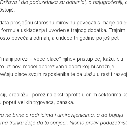
Država i dio poduzetnika su dobitnici, a najugroženiji, 
stojić.
andata prosječnu starosnu mirovinu povećati s manje od 
 formule usklađenja i uvođenje trajnog dodatka. Trajnim
osto povećala odmah, a u iduće tri godine po još pet
nji porezi – veće plaće” njihov pristup će, kažu, biti
to uz novi model oporezivanja dobiti koji bi snažnije
ćaju plaće svojih zaposlenika te da ulažu u rast i razvoj
iji, predlažu i porez na ekstraprofit u onim sektorima ko
iju poput velikih trgovaca, banaka.
a ne brine o radnicima i umirovljenicima, a da bujaju
nema trunku želje da to spriječi. Nismo protiv poduzetniš