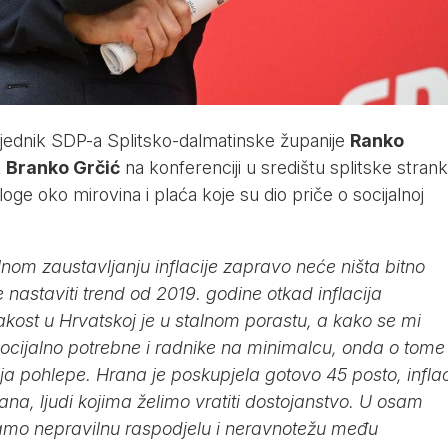
jednik SDP-a Splitsko-dalmatinske županije
Ranko
k
Branko Grčić
na konferenciji u središtu splitske stran
loge oko mirovina i plaća koje su dio priče o socijalnoj
lnom zaustavljanju inflacije zapravo neće ništa bitno
e nastaviti trend od 2019. godine otkad inflacija
akost u Hrvatskoj je u stalnom porastu, a kako se mi
ocijalno potrebne i radnike na minimalcu, onda o tome
ija pohlepe. Hrana je poskupjela gotovo 45 posto, inflac
a, ljudi kojima želimo vratiti dostojanstvo. U osam
mo nepravilnu raspodjelu i neravnotežu među