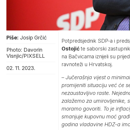
Piše:
Josip Grčić
Potpredsjednik SDP-a i preds
Ostojić
te saborski zastupni
Photo: Davorin
Visnjic/PIXSELL
na Bačvicama iznijeli su prijed
ravnoteži u Hrvatskoj.
02. 11. 2023.
– Jučerašnja vijest o minima
promijeniti situaciju već će s
nezaustavljivo raste. Nejedn
zalažemo za umirovljenike, s
moramo govoriti. To je inflac
smanjuje kupovnu moć građan
godina vladavine HDZ-a ima