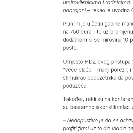
umirovljenicima i radnicima. 
nabrojani –
rekao je uvodno O
Plan im je u četiri godine m
na 750 eura, i to uz promjenu
dodatkom bi se mirovina 10 p
posto.
Umjesto HDZ-ovog pristupa “ma
“veće plaće – manji porezi”, i 
stimulirao poduzetnika da pove
poduzeća.
Također, rekli su na konferenc
su besramno iskoristili inflac
– Nedopustivo je da se držav
profiti firmi uz to da Vlada 