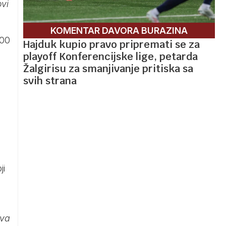
ovi
KOMENTAR DAVORA BURAZINA
500
Hajduk kupio pravo pripremati se za
playoff Konferencijske lige, petarda
Žalgirisu za smanjivanje pritiska sa
svih strana
ji
tva