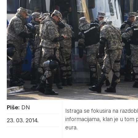
Piše:
DN
Istraga se fokusira na razdo
informacijama, klan je u tom 
23. 03. 2014.
eura.