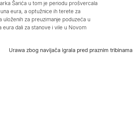
rka Šarića u tom je periodu prošvercala
juna eura, a optužnice ih terete za
ra uloženih za preuzimanje poduzeća u
na eura dali za stanove i vile u Novom
Urawa zbog navijača igrala pred praznim tribinama