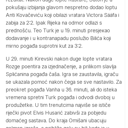
pokušaju izbijanja glavom nespretno dodao loptu
Anti Kovačeviću koji obilazi vratara Victora Sääfa i
zabija za 2:2. Ipak Rijeka na odmor odlazi s
prednošću. Teo Turk je u 19. minuti presjeкao
dodavanje i u kontranapadu poslužio Bilića koji
mirno pogađa suprotni kut za 3:2.
U 29. minuti Kirevski nakon duge lopte vratara
Rozge poentira za izjednačenje, a prilikom slavlja
Splićanina pogađa čaša. Igra se zaustavila, igraču
se ukazala pomoć nakon čega se sve nastavilo. Za
preokret pogađa Vanha u 36. minuti, ali do isteka
vremena spretni Turk pogađa i odvodi dvoboj u
produžetke. U tim trenutcima najviše se ističe
riječki pivot Elvis Husarić zabivši za pobjedu
domaćeg sastava. Do kraja Omišani ubacuju