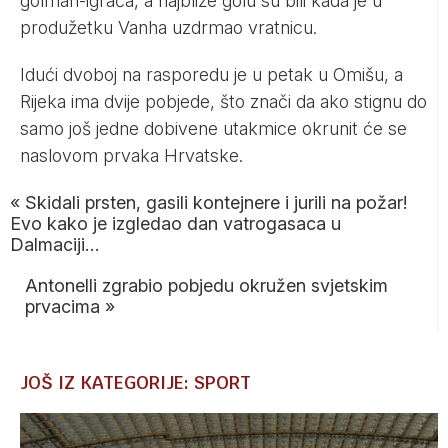
golman-igrača, a najbliže golu su bili kada je u
produžetku Vanha uzdrmao vratnicu.
Idući dvoboj na rasporedu je u petak u Omišu, a
Rijeka ima dvije pobjede, što znači da ako stignu do
samo još jedne dobivene utakmice okrunit će se
naslovom prvaka Hrvatske.
«
Skidali prsten, gasili kontejnere i jurili na požar!
Evo kako je izgledao dan vatrogasaca u
Dalmaciji…
Antonelli zgrabio pobjedu okružen svjetskim
prvacima
»
JOŠ IZ KATEGORIJE: SPORT