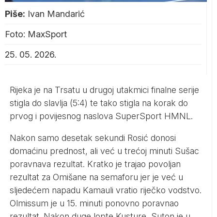
Piše:
Ivan Mandarić
Foto: MaxSport
25. 05. 2026.
Rijeka je na Trsatu u drugoj utakmici finalne serije
stigla do slavlja (5:4) te tako stigla na korak do
prvog i povijesnog naslova SuperSport HMNL.
Nakon samo desetak sekundi Rosić donosi
domaćinu prednost, ali već u trećoj minuti Sušac
poravnava rezultat. Kratko je trajao povoljan
rezultat za Omišane na semaforu jer je već u
sljedećem napadu Kamauli vratio riječko vodstvo.
Olmissum je u 15. minuti ponovno poravnao
rezultat. Nakon duge lopte Kusture, Suton je u