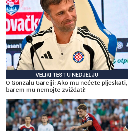
VELIKI TEST U NEDJELJU
O Gonzalu Garciji: Ako mu nećete pljeskati,
barem mu nemojte zviždati!