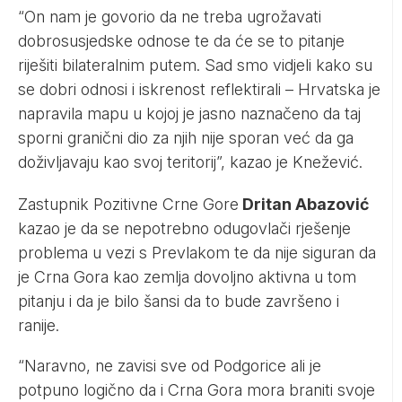
“On nam je govorio da ne treba ugrožavati
dobrosusjedske odnose te da će se to pitanje
riješiti bilateralnim putem. Sad smo vidjeli kako su
se dobri odnosi i iskrenost reflektirali – Hrvatska je
napravila mapu u kojoj je jasno naznačeno da taj
sporni granični dio za njih nije sporan već da ga
doživljavaju kao svoj teritorij”, kazao je Knežević.
Zastupnik Pozitivne Crne Gore
Dritan Abazović
kazao je da se nepotrebno odugovlači rješenje
problema u vezi s Prevlakom te da nije siguran da
je Crna Gora kao zemlja dovoljno aktivna u tom
pitanju i da je bilo šansi da to bude završeno i
ranije.
“Naravno, ne zavisi sve od Podgorice ali je
potpuno logično da i Crna Gora mora braniti svoje