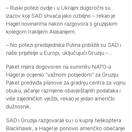
– Ruski potezi ovdje i u Ukrajini dugoročni su
izazov koji SAD shvaća jako ozbiljno – rekao je
Hagel novinarima nakon razgovora s gruzijskim
kolegom Iraklijem Alasanijem.
– No potezi predsjednika Putina približili su SAD i
naše prijatelje u Europi, uključujući Gruziju – .
Paket mjera dogovoren na summitu NATO-a
Hagel je ocijenio “važnom pobjedom” za Gruziju.
Paket predviđa planove za gradnju centra za vojnu
obuku, jačanje razmjene obavještajnih podataka i
više zajedničkih vježbi, rekao je jedan američki
dužnosnik.
SAD i Gruzija razgovarali su i o kupnji helikoptera
Blackhawk, a Hagel je ponovio američko obećanje