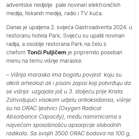
adventske nedjelje pale novinari elektroničkih
medija, tiskanih medija, radio i TV kuća.
Danas je upaljena 2. svijeća Gastroadventa 2024. u
restoranu hotela Park. Svijeću su upalili novinari
radija, a osoblje restorana Park na čelu s
chefom
Tonči Puljičem
je pripremilo poseban
menu na temu višnje maraske.
– Višnja maraska ima bogatu povjest koju su
otkrili arheolozi ali i pisani zapisi koji potvrđuju da
se višnja uzgajala još u 3. stoljeću prije Krista.
Zahvaljujući visokom udjelu antioksidansa, višnje
su na ORAC ljestvici (Oxygen Radical
Absorbance Capacity), među namirnicama s
najvećom sposobnošću apsorpcije slobodnih
radikala. Sa svojih 3500 ORAC bodova na 100 g,