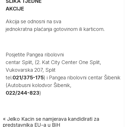
SLIKA TJEDNE
AKCIJE
Akcija se odnosni na sva
jednokratna plaćanja gotovinom ili karticom.
Posjetite Pangea ribolovni
centar Split, (2. Kat City Center One Split,
Vukovarska 207, Split
tel.
021/375-175
) i Pangea ribolovni centar Šibenik
(Autobusni kolodvor Šibenik,
022/244-823
)
«
Jelko Kacin se namjerava kandidirati za
predstavnika EU-a u BiH