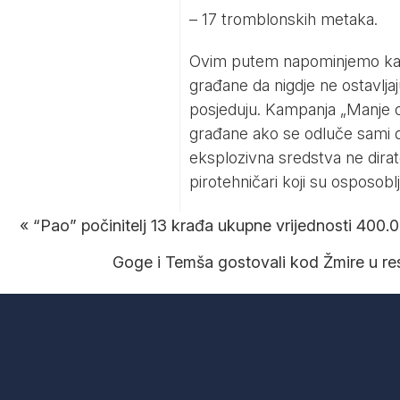
– 17 tromblonskih metaka.
Ovim putem napominjemo kak
građane da nigdje ne ostavljaj
posjeduju. Kampanja „Manje oru
građane ako se odluče sami do
eksplozivna sredstva ne dirate 
pirotehničari koji su osposobl
«
“Pao” počinitelj 13 krađa ukupne vrijednosti 400
Goge i Temša gostovali kod Žmire u res