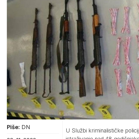
Piše:
DN
U Službi kriminalističke poli
istraživanje nad 48-godišnja