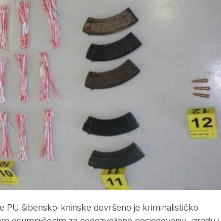
cije PU šibensko-kninske dovršeno je kriminalističko
kom osumnjičenim za nedozvoljeno posjedovanju, izradu i