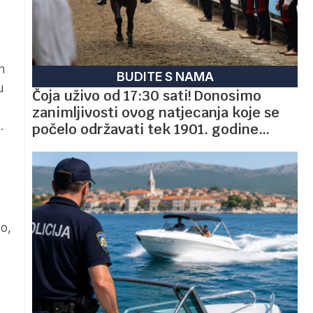
m
BUDITE S NAMA
u
Čoja uživo od 17:30 sati! Donosimo
zanimljivosti ovog natjecanja koje se
.
počelo održavati tek 1901. godine…
ao,