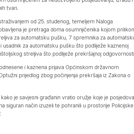
ih tvari.
istraživanjem od 25. studenog, temeljem Naloga
obavljena je pretraga doma osumnjičenika kojom priliko
eljiva za automatsku pušku, 7 spremnika za automatsk
i usadnik za automatsku pušku što podliježe kaznenoj
toljskog streljiva što podliježe prekršajnoj odgovornosti
i podnesene i kaznena prijava Općinskom državnom
 Optužni prijedlog zbog počinjenja prekršaja iz Zakona o
kako je savjesni građanin vratio oružje koje je posjedov
na siguran način izuzeli te pohranili u prostorije Policijske
: