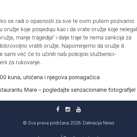
o se radi o opasnosti za sve te ovim putem pozivamo
u oružje koje posjeduju kao i da vrate oružje koje nelega
žja, manje tragedija“ i dalje traje te nema
sankcija za
brovoljno vratiti oružje. Napominjemo da oružje ili
sami već će to učiniti naši policijski službenici-
jeni za rukovanje.
.000 kuna, uhićena i njegova pomagačica
taurantu Mare – pogledajte senzacionalne fotografije!
© Sva prava pridržana 2026. Dalmacija News