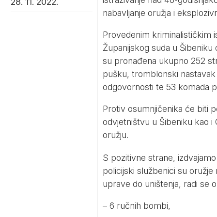
28. 11. 2022.
nabavljanje oružja i eksplozivn
Provedenim kriminalističkim 
Županijskog suda u Šibeniku 
su pronađena ukupno 252 str
pušku, tromblonski nastavak 
odgovornosti te 53 komada piš
Protiv osumnjičenika će bit
odvjetništvu u Šibeniku kao i
oružju.
S pozitivne strane, izdvajamo 
policijski službenici su oružje 
uprave do uništenja, radi se o
– 6 ručnih bombi,