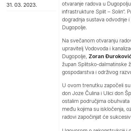
otvaranje radova u Dugopolju
31. 03. 2023.
infrastrukture Split – Solin“.
dogradnja sustava odvodnje i 
Dugopolje.
Na svečanom otvaranju radova
upravitelj Vodovoda i kanalizac
Dugopolje,
Zoran Đuroković
župan Splitsko-dalmatinske ž
gospodarstva i održivog razv
U ovom trenutku započeli su ra
don Joze Čulina i Ulici don Š
ostalim područjima obuhvata 
među kojima su iskločenja, ozn
radovi započinjat će sukces
Ugovorom o rekonstrukciji i 