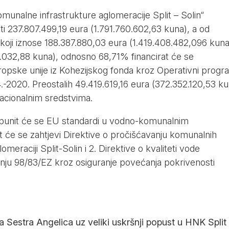
munalne infrastrukture aglomeracije Split – Solin“
sti 237.807.499,19 eura (1.791.760.602,63 kuna), a od
 koji iznose 188.387.880,03 eura (1.419.408.482,096 kuna
.032,88 kuna), odnosno 68,71% financirat će se
pske unije iz Kohezijskog fonda kroz Operativni progr
.-2020. Preostalih 49.419.619,16 eura (372.352.120,53 ku
nacionalnim sredstvima.
punit će se EU standardi u vodno-komunalnim
t će se zahtjevi Direktive o pročišćavanju komunalnih
meraciji Split-Solin i 2. Direktive o kvaliteti vode
šnju 98/83/EZ kroz osiguranje povećanja pokrivenosti
a Sestra Angelica uz veliki uskršnji popust u HNK Split