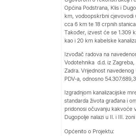
Općina Podstrana, Klis i Dugop
km, vodoopskrbni cjevovodi u 
cca 6 km te 18 crpnih stanica
Također, izvest će se 1.309 k
kao i 20 km kabelske kanaliza
Izvođač radova na navedenom 
Vodotehnika d.d. iz Zagreba, S
Zadra. Vrijednost navedenog 
PDV-a, odnosno 54.307.689,3
Izgradnjom kanalizacijske mr
standarda života građana i om
pridonosi očuvanju kakvoće vo
Dugopolje nalazi u II. i III. zo
Općenito o Projektu: