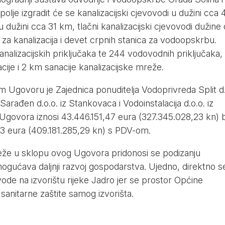
olje izgradit će se kanalizacijski cjevovodi u dužini cca 
dužini cca 31 km, tlačni kanalizacijski cjevovodi dužine
 za kanalizacija i devet crpnih stanica za vodoopskrbu.
analizacijskih priključaka te 244 vodovodnih priključaka,
cije i 2 km sanacije kanalizacijske mreže.
Ugovoru je Zajednica ponuditelja Vodoprivreda Split d.
arađen d.o.o. iz Stankovaca i Vodoinstalacija d.o.o. iz
Ugovora iznosi 43.446.151,47 eura (327.345.028,23 kn) 
3 eura (409.181.285,29 kn) s PDV-om.
eže u sklopu ovog Ugovora pridonosi se podizanju
ogućava daljnji razvoj gospodarstva. Ujedno, direktno s
de na izvorištu rijeke Jadro jer se prostor Općine
ni sanitarne zaštite samog izvorišta.