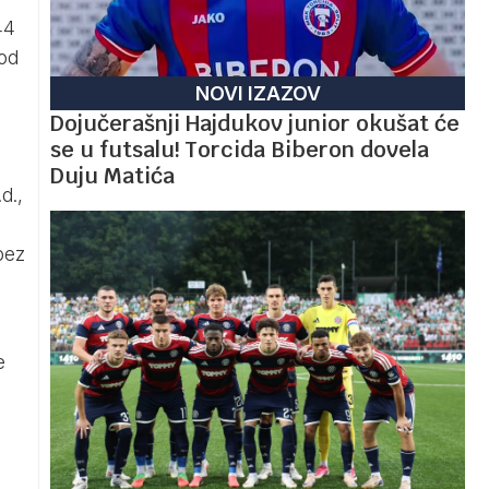
44
 od
NOVI IZAZOV
Dojučerašnji Hajdukov junior okušat će
se u futsalu! Torcida Biberon dovela
Duju Matića
d.,
bez
e