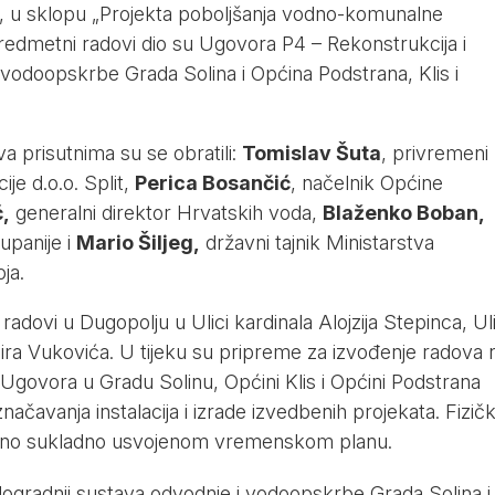
, u sklopu „Projekta poboljšanja vodno-komunalne
 Predmetni radovi dio su Ugovora P4 – Rekonstrukcija i
vodoopskrbe Grada Solina i Općina Podstrana, Klis i
 prisutnima su se obratili:
Tomislav Šuta
, privremeni
ije d.o.o. Split,
Perica Bosančić
, načelnik Općine
,
generalni direktor Hrvatskih voda,
Blaženko Boban,
upanije i
Mario Šiljeg,
državni tajnik Ministarstva
oja.
dovi u Dugopolju u Ulici kardinala Alojzija Stepinca, Uli
pira Vukovića. U tijeku su pripreme za izvođenje radova 
Ugovora u Gradu Solinu, Općini Klis i Općini Podstrana
ačavanja instalacija i izrade izvedbenih projekata. Fizičk
ivno sukladno usvojenom vremenskom planu.
dogradnji sustava odvodnje i vodoopskrbe Grada Solina i