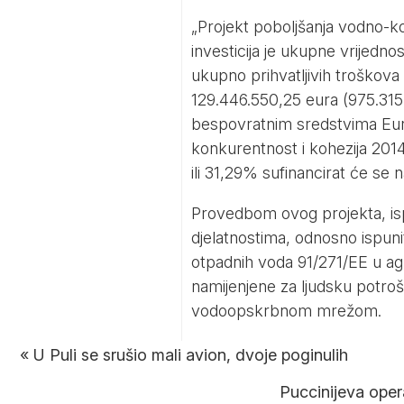
„Projekt poboljšanja vodno-ko
investicija je ukupne vrijedno
ukupno prihvatljivih troškova
129.446.550,25 eura (975.315
bespovratnim sredstvima Euro
konkurentnost i kohezija 2014
ili 31,29% sufinancirat će se 
Provedbom ovog projekta, is
djelatnostima, odnosno ispuni
otpadnih voda 91/271/EE u aglo
namijenjene za ljudsku potro
vodoopskrbnom mrežom.
«
U Puli se srušio mali avion, dvoje poginulih
Puccinijeva oper