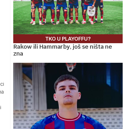
TKO U PLAYOFFU?
Rakow ili Hammarby, još se ništa ne
zna
ci
na
i