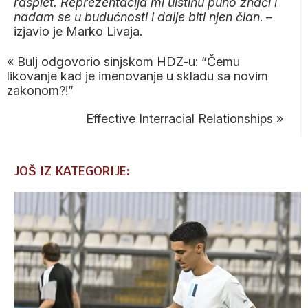
rasplet. Reprezentacija mi uistinu puno znači i
nadam se u budućnosti i dalje biti njen član
. –
izjavio je Marko Livaja.
«
Bulj odgovorio sinjskom HDZ-u: “Čemu
likovanje kad je imenovanje u skladu sa novim
zakonom?!”
Effective Interracial Relationships
»
JOŠ IZ KATEGORIJE: