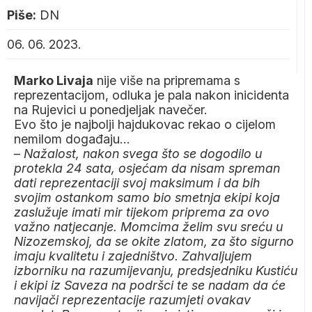
Piše:
DN
06. 06. 2023.
Marko Livaja
nije više na pripremama s
reprezentacijom, odluka je pala nakon inicidenta
na Rujevici u ponedjeljak navečer.
Evo što je najbolji hajdukovac rekao o cijelom
nemilom događaju…
–
Nažalost, nakon svega što se dogodilo u
protekla 24 sata, osjećam da nisam spreman
dati reprezentaciji svoj maksimum i da bih
svojim ostankom samo bio smetnja ekipi koja
zaslužuje imati mir tijekom priprema za ovo
važno natjecanje. Momcima želim svu sreću u
Nizozemskoj, da se okite zlatom, za što sigurno
imaju kvalitetu i zajedništvo. Zahvaljujem
izborniku na razumijevanju, predsjedniku Kustiću
i ekipi iz Saveza na podršci te se nadam da će
navijači reprezentacije razumjeti ovakav