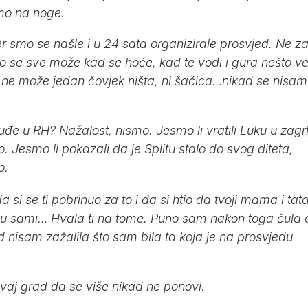
emo na noge.
smo se našle i u 24 sata organizirale prosvjed. Ne za
o se sve može kad se hoće, kad te vodi i gura nešto v
 ne može jedan čovjek ništa, ni šačica…nikad se nisam
uđe u RH? Nažalost, nismo. Jesmo li vratili Luku u zagrl
 Jesmo li pokazali da je Splitu stalo do svog diteta,
o.
i se ti pobrinuo za to i da si htio da tvoji mama i tata
 nisu sami… Hvala ti na tome. Puno sam nakon toga čula 
kad nisam zažalila što sam bila ta koja je na prosvjedu
vaj grad da se više nikad ne ponovi.