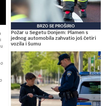
BRZO SE PROŠIRIO
Požar u Segetu Donjem: Plamen s
a
jednog automobila zahvatio još četiri
i
vozila i šumu
nu
 o
o
e