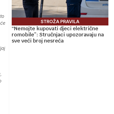
to
STROŽA PRAVILA
eće
“Nemojte kupovati djeci električne
romobile”: Stručnjaci upozoravaju na
sve veći broj nesreća
jaj
,
o