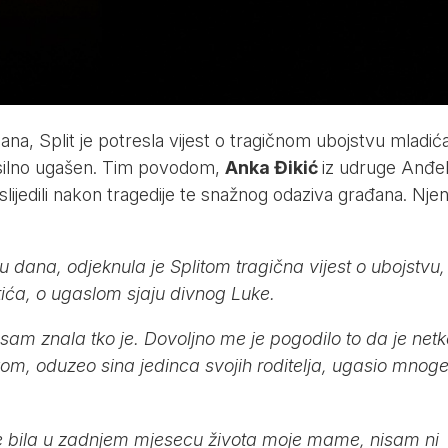
ana, Split je potresla vijest o tragičnom ubojstvu mladić
 nasilno ugašen. Tim povodom,
Anka Đikić
iz udruge Anđel
 uslijedili nakon tragedije te snažnog odaziva građana. Nje
 dana, odjeknula je Splitom tragična vijest o ubojstvu,
ića, o ugaslom sjaju divnog Luke.
 sam znala tko je. Dovoljno me je pogodilo to da je netk
om, oduzeo sina jedinca svojih roditelja, ugasio mnog
e bila u zadnjem mjesecu života moje mame, nisam ni