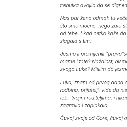
trenutka dvojila da se dign
Nas par žena odmah tu večer 
što smo moćne, nego zato št
od tebe. I kad netko kaže da
slagala s tim.
Jesmo li promijenili “pravo”s
mame i tate? Nažalost, nismo.
svoga Luke? Mislim da jesm
Luka, znam od prvog dana da s
rodbina, prijatelji, vide da
tebi, tvojim roditeljima, i ni
zagrmila i zaplakala.
Čuvaj svoje od Gore, čuvaj o