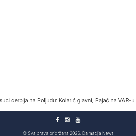
suci derbija na Poljudu: Kolarić glavni, Pajač na VAR-u
© Sva prava pridržana 2026. Dalmacija News