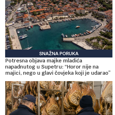
SNAŽNA PORUKA
Potresna objava majke mladića
napadnutog u Supetru: “Horor nije na
majici, nego u glavi čovjeka koji je udarao”