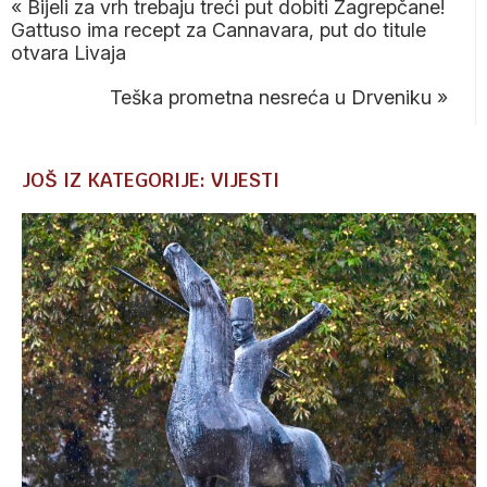
«
Bijeli za vrh trebaju treći put dobiti Zagrepčane!
Gattuso ima recept za Cannavara, put do titule
otvara Livaja
Teška prometna nesreća u Drveniku
»
JOŠ IZ KATEGORIJE: VIJESTI