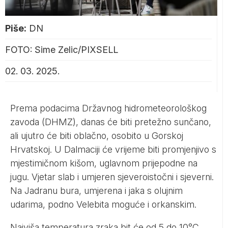
Piše:
DN
FOTO: Sime Zelic/PIXSELL
02. 03. 2025.
Prema podacima Državnog hidrometeorološkog
zavoda (DHMZ), danas će biti pretežno sunčano,
ali ujutro će biti oblačno, osobito u Gorskoj
Hrvatskoj. U Dalmaciji će vrijeme biti promjenjivo s
mjestimičnom kišom, uglavnom prijepodne na
jugu. Vjetar slab i umjeren sjeveroistočni i sjeverni.
Na Jadranu bura, umjerena i jaka s olujnim
udarima, podno Velebita moguće i orkanskim.
Najviša temperatura zraka bit će od 5 do 10°C,