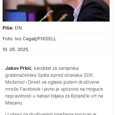
Piše:
DN
Foto: Ivo Cagalj/PIXSELL
10. 05. 2025.
Jakov Prkić
, kandidat za zamjenika
gradonačelnika Splita ispred stranaka SDP,
Možemo! i Direkt se oglasio putem društvene
mreže Facebook i javno je upozorio na moguće
nepravilnosti u nabavi biljaka za Botanički vrt na
Marjanu.
U objavi na društvenim mrežama prozvao je