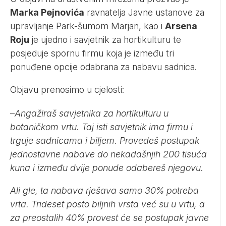
Marka Pejnovića
ravnatelja Javne ustanove za
upravljanje Park-šumom Marjan, kao i
Arsena
Roju
je ujedno i savjetnik za hortikulturu te
posjeduje spornu firmu koja je između tri
ponuđene opcije odabrana za nabavu sadnica.
Objavu prenosimo u cjelosti:
–
Angažiraš savjetnika za hortikulturu u
botaničkom vrtu. Taj isti savjetnik ima firmu i
trguje sadnicama i biljem. Provedeš postupak
jednostavne nabave do nekadašnjih 200 tisuća
kuna i između dvije ponude odabereš njegovu
.
Ali gle, ta nabava rješava samo 30% potreba
vrta. Trideset posto biljnih vrsta već su u vrtu, a
za preostalih 40% provest će se postupak javne