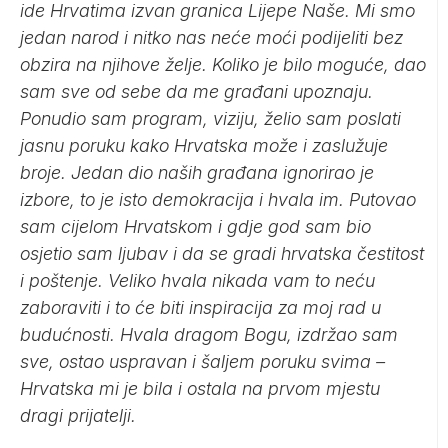
ide Hrvatima izvan granica Lijepe Naše. Mi smo
jedan narod i nitko nas neće moći podijeliti bez
obzira na njihove želje. Koliko je bilo moguće, dao
sam sve od sebe da me građani upoznaju.
Ponudio sam program, viziju, želio sam poslati
jasnu poruku kako Hrvatska može i zaslužuje
broje. Jedan dio naših građana ignorirao je
izbore, to je isto demokracija i hvala im. Putovao
sam cijelom Hrvatskom i gdje god sam bio
osjetio sam ljubav i da se gradi hrvatska čestitost
i poštenje. Veliko hvala nikada vam to neću
zaboraviti i to će biti inspiracija za moj rad u
budućnosti. Hvala dragom Bogu, izdržao sam
sve, ostao uspravan i šaljem poruku svima –
Hrvatska mi je bila i ostala na prvom mjestu
dragi prijatelji.