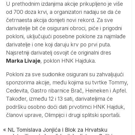
U prethodnim izdanjima akcije prikupljeno je više
od 700 doza krvi, a organizatori nadaju se da će
četrnaesta akcija donijeti novi rekord. Za sve
darivatelje bit će osigurani obroci, piće i prigodni
pokloni, uključujući posebne poklone za najmlađe
darivatelje i one koji daruju krv po prvi puta.
Najsretniji darivatelj osvojit će originalni dres
Marka Livaje
, poklon HNK Hajduka.
Pokloni za sve sudionike osigurani su zahvaljujući
sponzorima akcije, među kojima su tvrtke Tommy,
Cedevita, Gastro ribarnice Brač, Heineken i Apfel.
Također, između 12 i 13 sati, darivateljima će
podršku osobno doći dati prvotimci HNK Hajduk,
članovi uprave, Olimpijci i drugi splitski sportaši.
«
NL Tomislava Jonjića i Blok za Hrvatsku