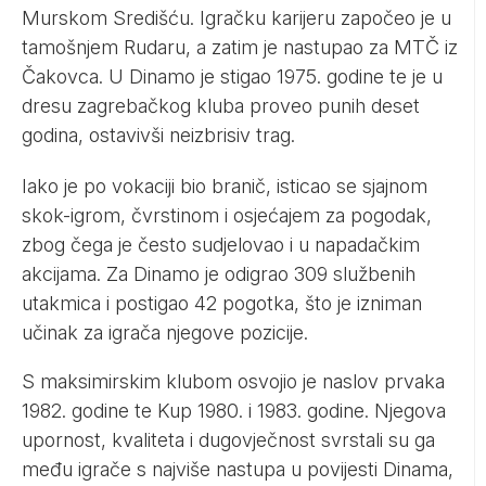
Murskom Središću. Igračku karijeru započeo je u
tamošnjem Rudaru, a zatim je nastupao za MTČ iz
Čakovca. U Dinamo je stigao 1975. godine te je u
dresu zagrebačkog kluba proveo punih deset
godina, ostavivši neizbrisiv trag.
Iako je po vokaciji bio branič, isticao se sjajnom
skok-igrom, čvrstinom i osjećajem za pogodak,
zbog čega je često sudjelovao i u napadačkim
akcijama. Za Dinamo je odigrao 309 službenih
utakmica i postigao 42 pogotka, što je izniman
učinak za igrača njegove pozicije.
S maksimirskim klubom osvojio je naslov prvaka
1982. godine te Kup 1980. i 1983. godine. Njegova
upornost, kvaliteta i dugovječnost svrstali su ga
među igrače s najviše nastupa u povijesti Dinama,