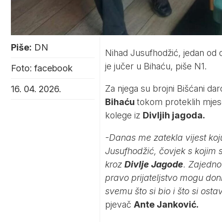
Piše:
DN
Nihad Jusufhodžić, jedan od 
je jučer u Bihaću, piše
N1.
Foto: facebook
Za njega su brojni Bišćani dar
16. 04. 2026.
Bihaću
tokom proteklih mjes
kolege iz
Divljih jagoda.
-Danas me zatekla vijest koju 
Jusufhodžić, čovjek s kojim 
kroz
Divlje Jagode
. Zajedno 
pravo prijateljstvo mogu don
svemu što si bio i što si ostav
pjevač
Ante Janković.