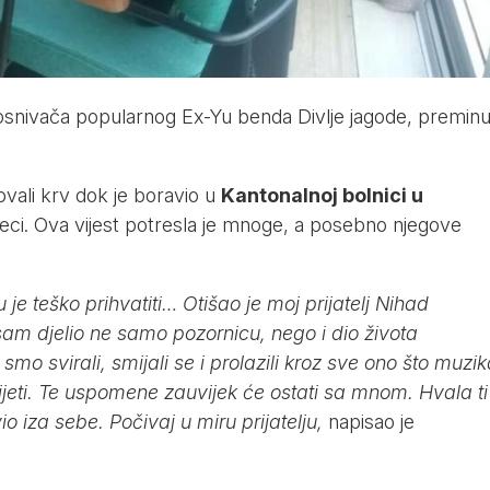
osnivača popularnog Ex-Yu benda Divlje jagode, premin
ovali krv dok je boravio u
Kantonalnoj bolnici u
eci. Ova vijest potresla je mnoge, a posebno njegove
je teško prihvatiti… Otišao je moj prijatelj Nihad
sam djelio ne samo pozornicu, nego i dio života
smo svirali, smijali se i prolazili kroz sve ono što muzik
ijeti. Te uspomene zauvijek će ostati sa mnom. Hvala ti
io iza sebe. Počivaj u miru prijatelju,
napisao je