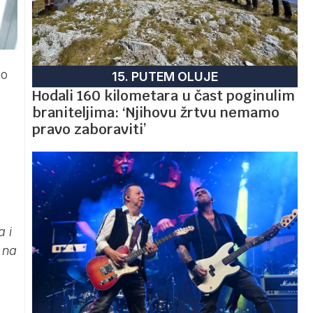
uo
15. PUTEM OLUJE
Hodali 160 kilometara u čast poginulim
braniteljima: ‘Njihovu žrtvu nemamo
pravo zaboraviti’
a i
 na