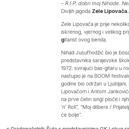
– R.I.P. dobri moj Nihade. Ne
Divljih jagoda
Zele Lipovača
Zele Lipovača je prije nekolik
iskrenog, vjernog i velikog pr
g
itarist ovog benda.
Nihad Jusufhodžić bio je bos
predstavnika sarajevske škole
1972. svirajući bas-gitaru u r
nastupio je na BOOM festivalu 
godine bio održan u Ljubljan
Lipovačom i Antom Jankovićem
na prve četiri singl ploče i 
‘n’ Roll”, “Moj dilbere / Prija
će bolje”.
«
Gradonačelnik Šuta s predstavnicima GK Lokve r