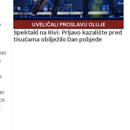
o
UVELIČALI PROSLAVU OLUJE
Spektakl na Rivi: Prljavo kazalište pred
tisućama obilježilo Dan pobjede
nih
e
e
ao
ock
t