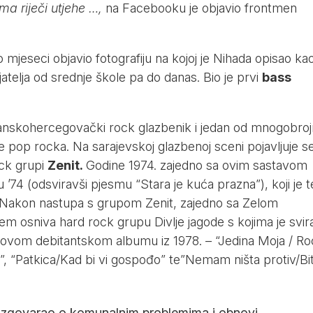
ma riječi utjehe …,
na Facebooku je objavio frontmen
.
o mjeseci objavio fotografiju na kojoj je Nihada opisao ka
ijatelja od srednje škole pa do danas. Bio je prvi
bass
anskohercegovački rock glazbenik i jedan od mnogobroj
 pop rocka. Na sarajevskoj glazbenoj sceni pojavljuje s
ock grupi
Zenit.
Godine 1974. zajedno sa ovim sastavom
’74 (odsviravši pjesmu “Stara je kuća prazna”), koji je t
i. Nakon nastupa s grupom Zenit, zajedno sa Zelom
 osniva hard rock grupu Divlje jagode s kojima je svir
njihovom debitantskom albumu iz 1978. – “Jedina Moja / R
telj”, “Patkica/Kad bi vi gospođo” te”Nemam ništa protiv/Bi
azgovarao o komunalnim problemima i obnovi