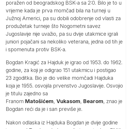
poražen od beogradskog BSK-a sa 2:0. Bilo je to u
vrijeme kada je prva momčad bila na turneji u
Južnoj Americi, pa su dobili odobrenje od vlasti za
produžetak turneje što Nogometni savez
Jugoslavije nije uvažio, pa su dvije utakmice igrali
juniori pojačani sa nekoliko veterana, jedna od tih je
i spomenuta protiv BSK-a.
Bogdan Kragić za Hajduk je igrao od 1953. do 1962.
godine, za koji je odigrao 151 utakmicu i postigao
23 zgoditka. Bio je dio velike momčadi Hajduka
koja je 1955. osvojila prvenstvo Jugoslavije. Osvojio
je titulu zajedno sa
Franom
Matošićem
,
Vukasom
,
Bearom
, znao je
Bogdan reći da je i san previše je.
Nakon odlaska iz Hajduka Bogdan je dvije godine