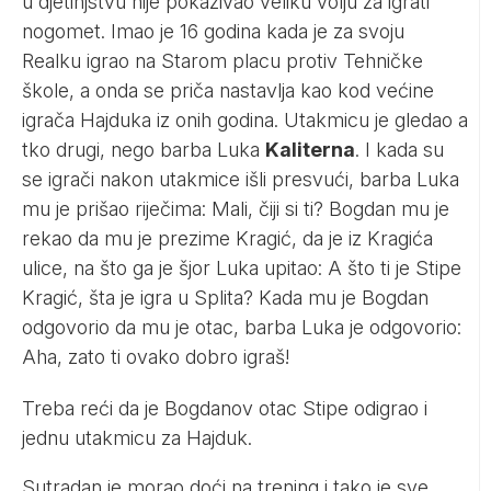
u djetinjstvu nije pokazivao veliku volju za igrati
nogomet. Imao je 16 godina kada je za svoju
Realku igrao na Starom placu protiv Tehničke
škole, a onda se priča nastavlja kao kod većine
igrača Hajduka iz onih godina. Utakmicu je gledao a
tko drugi, nego barba Luka
Kaliterna
. I kada su
se igrači nakon utakmice išli presvući, barba Luka
mu je prišao riječima: Mali, čiji si ti? Bogdan mu je
rekao da mu je prezime Kragić, da je iz Kragića
ulice, na što ga je šjor Luka upitao: A što ti je Stipe
Kragić, šta je igra u Splita? Kada mu je Bogdan
odgovorio da mu je otac, barba Luka je odgovorio:
Aha, zato ti ovako dobro igraš!
Treba reći da je Bogdanov otac Stipe odigrao i
jednu utakmicu za Hajduk.
Sutradan je morao doći na trening i tako je sve