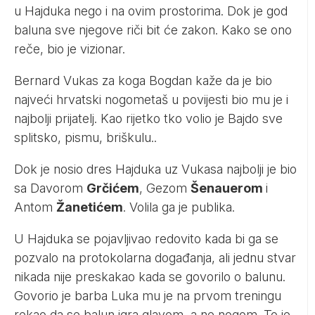
u Hajduka nego i na ovim prostorima. Dok je god
baluna sve njegove riči bit će zakon. Kako se ono
reče, bio je vizionar.
Bernard Vukas za koga Bogdan kaže da je bio
najveći hrvatski nogometaš u povijesti bio mu je i
najbolji prijatelj. Kao rijetko tko volio je Bajdo sve
splitsko, pismu, briškulu..
Dok je nosio dres Hajduka uz Vukasa najbolji je bio
sa Davorom
Grčićem
, Gezom
Šenauerom
i
Antom
Žanetićem
. Volila ga je publika.
U Hajduka se pojavljivao redovito kada bi ga se
pozvalo na protokolarna događanja, ali jednu stvar
nikada nije preskakao kada se govorilo o balunu.
Govorio je barba Luka mu je na prvom treningu
rekao da se balun igra glavom, a ne nogom. To je