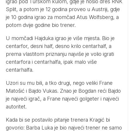
igrao pod Turskom kulom, gdje je nosio dres RNK
Split, a potom je 12 godina proveo u Austriji, gdje
je 10 godina igrao za momčad Atus Wolfsberg, a
potom dvije godine bio trener.
U momčadi Hajduka igrao je više mjesta. Bio je
centarfor, desni half, desno krilo centarhalf, a
prema vlastitom priznanju najviše je volio igrati
centarfora i centarhalfa, ipak malo više
centarhalfa.
Uzori su mu bili, a tko drugi, nego veliki Frane
Matošić i Bajdo Vukas. Znao je Bogdan reći Bajdo
je najveći igrač, a Frane najveći golgeter i najveći
autoritet.
Kada bi se postavilo pitanje trenera Kragić bi
govorio: Barba Luka je bio najveći trener ne samo