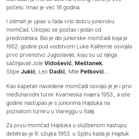
počelo. Imao je već 16 godina.
I odmah je upao u tada vrlo dobru juniorsku
momčad. Uklopio se postao i jedan od
predvodnika. Bio je dio juniorske momčadi koja je
1952. godine pod vodstvom Luke Kaliterne osvojila
prvo prvenstvo Jugoslavije, koju su uz njega
sačinjavali Jole
Vidošević
,
Meštanek
,
Stipe
Jukić
, Leo
Dadić
, Mile
Petković
…
Kao kapetan navedene momčadi osvojio je je i prvi
međunarodni turnir Kvarneska rivijera 1953., a iste
godine nastupao je s juniorima Hajduka na
poznatom turniru u Viareggu u Italiji.
Za prvu momčad Hajduka u službenom nastupu
debitirao je 8. ožujka 1953. u Splitu kada je Hajduk