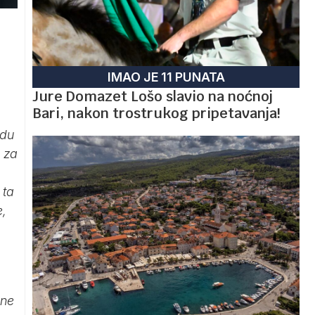
IMAO JE 11 PUNATA
Jure Domazet Lošo slavio na noćnoj
Bari, nakon trostrukog pripetavanja!
edu
, za
 ta
e,
ene