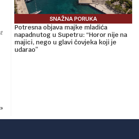
SNAŽNA PORUKA
Potresna objava majke mladića
t
napadnutog u Supetru: “Horor nije na
majici, nego u glavi čovjeka koji je
udarao”
»