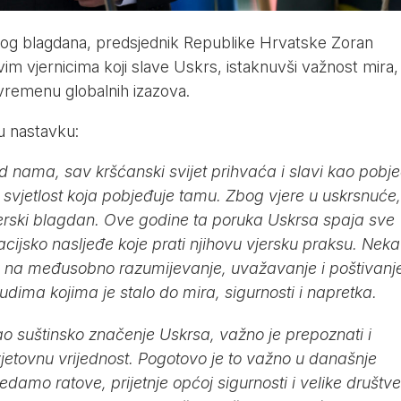
g blagdana, predsjednik Republike Hrvatske Zoran
vim vjernicima koji slave Uskrs, istaknuvši važnost mira,
 vremenu globalnih izazova.
u nastavku:
ed nama, sav kršćanski svijet prihvaća i slavi kao pobj
i svjetlost koja pobjeđuje tamu. Zbog vjere u uskrsnuće
vjerski blagdan. Ove godine ta poruka Uskrsa spaja sve
acijsko nasljeđe koje prati njihovu vjersku praksu. Neka
v na međusobno razumijevanje, uvažavanje i poštivanj
judima kojima je stalo do mira, sigurnosti i napretka.
kao suštinsko značenje Uskrsa, važno je prepoznati i
svjetovnu vrijednost. Pogotovo je to važno u današnje
edamo ratove, prijetnje općoj sigurnosti i velike društv