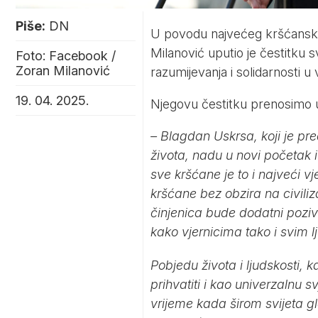
Piše:
DN
U povodu najvećeg kršćansko
Milanović uputio je čestitku s
Foto: Facebook /
Zoran Milanović
razumijevanja i solidarnosti u
19. 04. 2025.
Njegovu čestitku prenosimo 
– Blagdan Uskrsa, koji je pr
života, nadu u novi početak 
sve kršćane je to i najveći 
kršćane bez obzira na civiliz
činjenica bude dodatni pozi
kako vjernicima tako i svim l
Pobjedu života i ljudskosti, 
prihvatiti i kao univerzalnu 
vrijeme kada širom svijeta gl