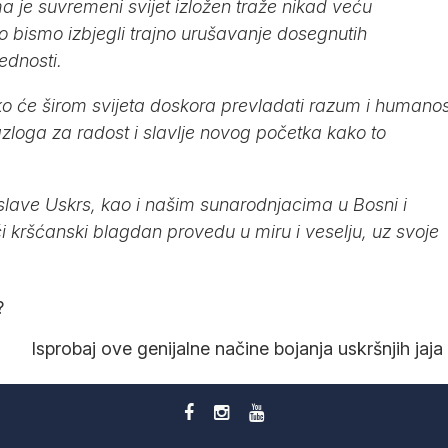
 je suvremeni svijet izložen traže nikad veću
o bismo izbjegli trajno urušavanje dosegnutih
jednosti.
ko će širom svijeta doskora prevladati razum i humanos
razloga za radost i slavlje novog početka kako to
 slave Uskrs, kao i našim sunarodnjacima u Bosni i
i kršćanski blagdan provedu u miru i veselju, uz svoje
.
?
Isprobaj ove genijalne načine bojanja uskršnjih jaja