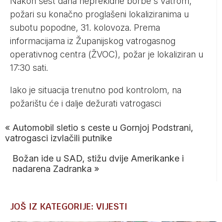
Nakon šest dana neprekidne borbe s vatrom,
požari su konačno proglašeni lokaliziranima u
subotu popodne, 31. kolovoza. Prema
informacijama iz Županijskog vatrogasnog
operativnog centra (ŽVOC), požar je lokaliziran u
17:30 sati.
Iako je situacija trenutno pod kontrolom, na
požarištu će i dalje dežurati vatrogasci
«
Automobil sletio s ceste u Gornjoj Podstrani,
vatrogasci izvlačili putnike
Božan ide u SAD, stižu dvije Amerikanke i
nadarena Zadranka
»
JOŠ IZ KATEGORIJE: VIJESTI