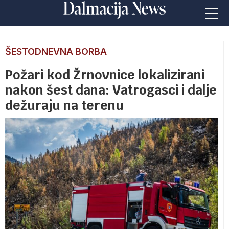
ŠESTODNEVNA BORBA
Požari kod Žrnovnice lokalizirani
nakon šest dana: Vatrogasci i dalje
dežuraju na terenu