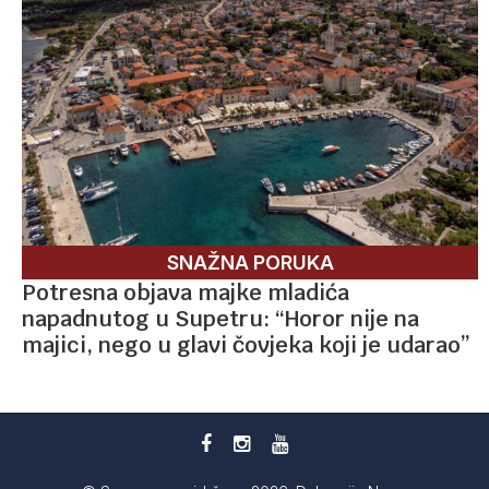
SNAŽNA PORUKA
Potresna objava majke mladića
napadnutog u Supetru: “Horor nije na
majici, nego u glavi čovjeka koji je udarao”