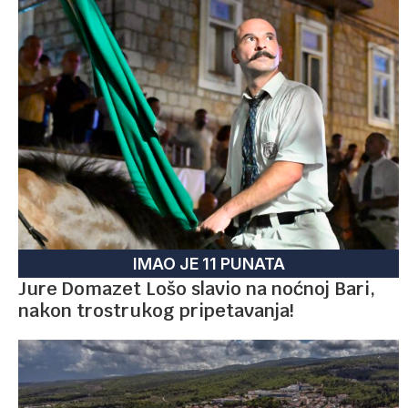
IMAO JE 11 PUNATA
Jure Domazet Lošo slavio na noćnoj Bari,
nakon trostrukog pripetavanja!