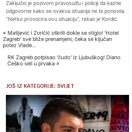
Zaključio je pozivom pravosuđu i policiji da kazne
odgovorne kako se ovakva situacija ne bi ponovila.
“Netko provocira ovu situaciju”, rekao je Kordić.
«
Matijević i Zoričić otkrili dokle se stiglo! ‘Hotel
Zagreb’ sve bliže prenamjeni, čeka se ključan
potez Vlade…
RK Zagreb potpisao ‘čudo’ iz Ljubuškog! Diano
Ćeško seli u prvaka
»
JOŠ IZ KATEGORIJE: SVIJET