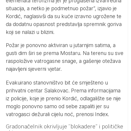
elemenata terorizma jer je proglašena izvanredna
situacija, a netko je podmetnuo požar”, izjavio je
Kordić, naglasivši da su kuće izravno ugrožene te
da dodatnu opasnost predstavlja spremnik goriva
koji se nalazi u blizini.
Požar je ponovno aktiviran u jutarnjim satima, a
gusti dim širi se prema Mostaru. Na terenu su sve
raspoložive vatrogasne snage, a gašenje otežava
najavljeni sjeverni vjetar.
Evakuirano stanovništvo bit će smješteno u
prihvatni centar Salakovac. Prema informacijama
iz policije, koje je prenio Kordić, odlagalište se nije
moglo ponovno samo od sebe zapaliti jer su
vatrogasci dežurali cijelu noć, prenosi Index.
Gradonačelnik okrivljuje “blokadere” i političke