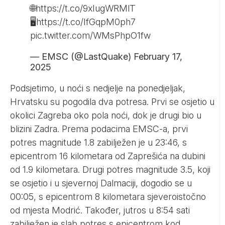
🌐
https://t.co/9xIugWRMlT
🖥
https://t.co/IfGqpM0ph7
pic.twitter.com/WMsPhpO1fw
— EMSC (@LastQuake)
February 17,
2025
Podsjetimo, u noći s nedjelje na ponedjeljak,
Hrvatsku su pogodila dva potresa. Prvi se osjetio u
okolici Zagreba oko pola noći, dok je drugi bio u
blizini Zadra. Prema podacima EMSC-a, prvi
potres magnitude 1.8 zabilježen je u 23:46, s
epicentrom 16 kilometara od Zaprešića na dubini
od 1.9 kilometara. Drugi potres magnitude 3.5, koji
se osjetio i u sjevernoj Dalmaciji, dogodio se u
00:05, s epicentrom 8 kilometara sjeveroistočno
od mjesta Modrić. Također, jutros u 8:54 sati
zabilježen je slab potres s epicentrom kod