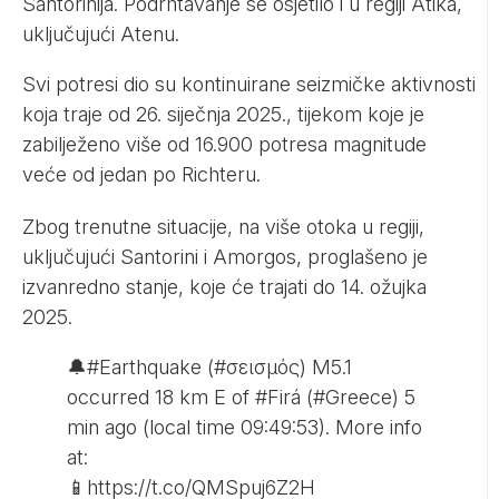
Santorinija. Podrhtavanje se osjetilo i u regiji Atika,
uključujući Atenu.
Svi potresi dio su kontinuirane seizmičke aktivnosti
koja traje od 26. siječnja 2025., tijekom koje je
zabilježeno više od 16.900 potresa magnitude
veće od jedan po Richteru.
Zbog trenutne situacije, na više otoka u regiji,
uključujući Santorini i Amorgos, proglašeno je
izvanredno stanje, koje će trajati do 14. ožujka
2025.
🔔
#Earthquake
(
#σεισμός
) M5.1
occurred 18 km E of
#Firá
(
#Greece
) 5
min ago (local time 09:49:53). More info
at:
📱
https://t.co/QMSpuj6Z2H